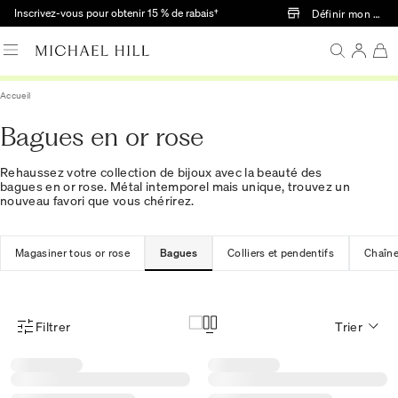
Passer au contenu principal
Inscrivez-vous pour obtenir 15 % de rabais†
Définir mon mag
Accueil
Bagues en or rose
Rehaussez votre collection de bijoux avec la beauté des
bagues en or rose. Métal intemporel mais unique, trouvez un
nouveau favori que vous chérirez.
Magasiner tous or rose
Bagues
Colliers et pendentifs
Chaîn
Filtrer
Trier
Menu des filtres d'articles