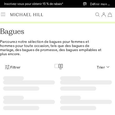
Passer au contenu principal
Inscrivez-vous pour obtenir 15 % de rabais†
Définir mon mag
Bagues
Parcourez notre sélection de bagues pour femmes et
hommes pour toute occasion, tels que des bagues de
mariage, des bagues de promesse, des bagues empilables et
plus encore.
Filtrer
Trier
Menu des filtres d'articles