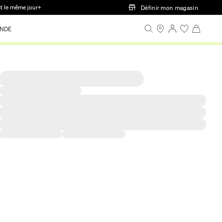
ct le même jour+
Définir mon magasin
NDE