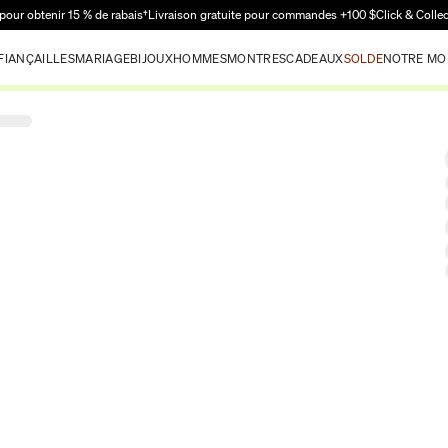
Passer au contenu principal
pour obtenir 15 % de rabais†
Livraison gratuite pour commandes +100 $
Click & Colle
FIANÇAILLES
MARIAGE
BIJOUX
HOMMES
MONTRES
CADEAUX
SOLDE
NOTRE MO