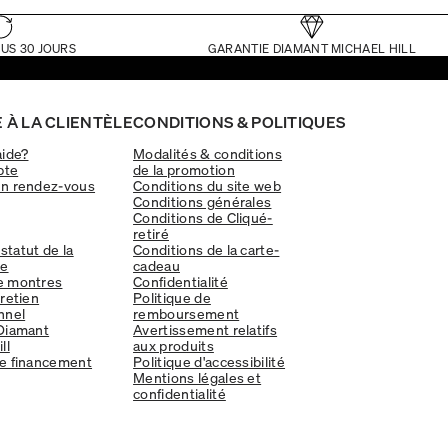
US 30 JOURS
GARANTIE DIAMANT MICHAEL HILL
 À LA CLIENTÈLE
CONDITIONS & POLITIQUES
aide?
Modalités & conditions
pte
de la promotion
un rendez-vous
Conditions du site web
Conditions générales
Conditions de Cliqué-
retiré
 statut de la
Conditions de la carte-
e
cadeau
e montres
Confidentialité
tretien
Politique de
nnel
remboursement
Diamant
Avertissement relatifs
ll
aux produits
e financement
Politique d'accessibilité
Mentions légales et
confidentialité