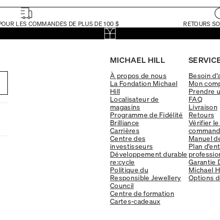
POUR LES COMMANDES DE PLUS DE 100 $
RETOURS SO
MICHAEL HILL
SERVICE
À propos de nous
Besoin d'
La Fondation Michael
Mon com
Hill
Prendre 
Localisateur de
FAQ
magasins
Livraison
Programme de Fidélité
Retours
Brilliance
Vérifier le
Carrières
command
Centre des
Manuel d
investisseurs
Plan d'en
Développement durable
professio
re:cycle
Garantie 
Politique du
Michael Hi
Responsible Jewellery
Options d
Council
Centre de formation
Cartes-cadeaux