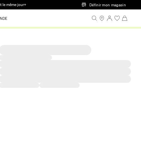
ct le même jour+
Définir mon magasin
NDE