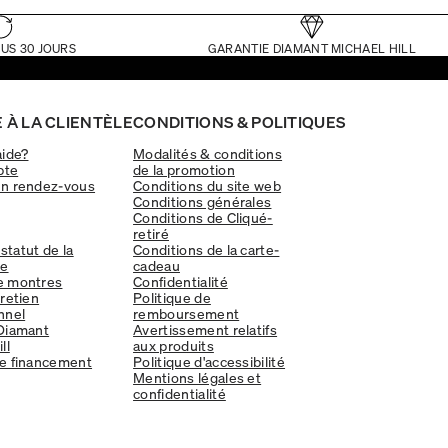
US 30 JOURS
GARANTIE DIAMANT MICHAEL HILL
 À LA CLIENTÈLE
CONDITIONS & POLITIQUES
aide?
Modalités & conditions
pte
de la promotion
un rendez-vous
Conditions du site web
Conditions générales
Conditions de Cliqué-
retiré
 statut de la
Conditions de la carte-
e
cadeau
e montres
Confidentialité
tretien
Politique de
nnel
remboursement
Diamant
Avertissement relatifs
ll
aux produits
e financement
Politique d'accessibilité
Mentions légales et
confidentialité