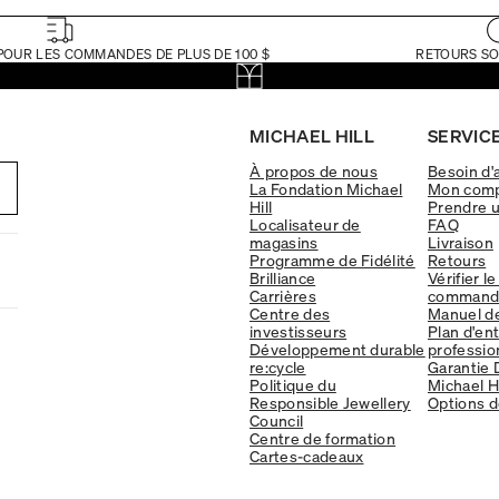
POUR LES COMMANDES DE PLUS DE 100 $
RETOURS SO
MICHAEL HILL
SERVICE
À propos de nous
Besoin d'
La Fondation Michael
Mon com
Hill
Prendre 
Localisateur de
FAQ
magasins
Livraison
Programme de Fidélité
Retours
Brilliance
Vérifier le
Carrières
command
Centre des
Manuel d
investisseurs
Plan d'en
Développement durable
professio
re:cycle
Garantie 
Politique du
Michael Hi
Responsible Jewellery
Options d
Council
Centre de formation
Cartes-cadeaux