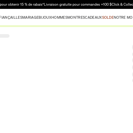
Passer au contenu principal
pour obtenir 15 % de rabais†
Livraison gratuite pour commandes +100 $
Click & Colle
FIANÇAILLES
MARIAGE
BIJOUX
HOMMES
MONTRES
CADEAUX
SOLDE
NOTRE MO