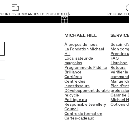
POUR LES COMMANDES DE PLUS DE 100 $
RETOURS SO
MICHAEL HILL
SERVICE
À propos de nous
Besoin d'
La Fondation Michael
Mon com
Hill
Prendre 
Localisateur de
FAQ
magasins
Livraison
Programme de Fidélité
Retours
Brilliance
Vérifier le
Carrières
command
Centre des
Manuel d
investisseurs
Plan d'en
Développement durable
professio
re:cycle
Garantie 
Politique du
Michael Hi
Responsible Jewellery
Options d
Council
Centre de formation
Cartes-cadeaux