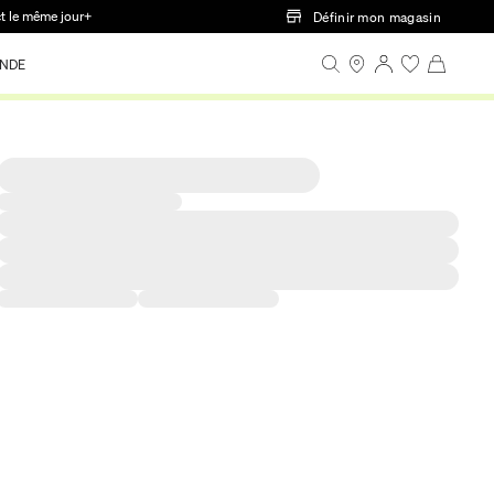
ct le même jour+
Définir mon magasin
NDE