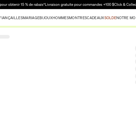
Passer au contenu principal
pour obtenir 15 % de rabais†
Livraison gratuite pour commandes +100 $
Click & Colle
FIANÇAILLES
MARIAGE
BIJOUX
HOMMES
MONTRES
CADEAUX
SOLDE
NOTRE MO