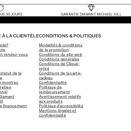
US 30 JOURS
GARANTIE DIAMANT MICHAEL HILL
 À LA CLIENTÈLE
CONDITIONS & POLITIQUES
aide?
Modalités & conditions
pte
de la promotion
un rendez-vous
Conditions du site web
Conditions générales
Conditions de Cliqué-
retiré
 statut de la
Conditions de la carte-
e
cadeau
e montres
Confidentialité
tretien
Politique de
nnel
remboursement
Diamant
Avertissement relatifs
ll
aux produits
e financement
Politique d'accessibilité
Mentions légales et
confidentialité