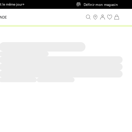
ct le même jour+
Définir mon magasin
NDE