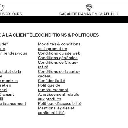
US 30 JOURS
GARANTIE DIAMANT MICHAEL HILL
 À LA CLIENTÈLE
CONDITIONS & POLITIQUES
aide?
Modalités & conditions
pte
de la promotion
un rendez-vous
Conditions du site web
Conditions générales
Conditions de Cliqué-
retiré
 statut de la
Conditions de la carte-
e
cadeau
e montres
Confidentialité
tretien
Politique de
nnel
remboursement
Diamant
Avertissement relatifs
ll
aux produits
e financement
Politique d'accessibilité
Mentions légales et
confidentialité