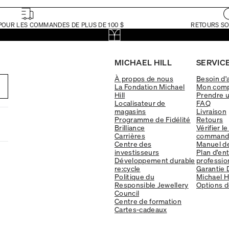
POUR LES COMMANDES DE PLUS DE 100 $
RETOURS SO
MICHAEL HILL
SERVICE
À propos de nous
Besoin d'
La Fondation Michael
Mon com
Hill
Prendre 
Localisateur de
FAQ
magasins
Livraison
Programme de Fidélité
Retours
Brilliance
Vérifier le
Carrières
command
Centre des
Manuel d
investisseurs
Plan d'en
Développement durable
professio
re:cycle
Garantie 
Politique du
Michael Hi
Responsible Jewellery
Options d
Council
Centre de formation
Cartes-cadeaux