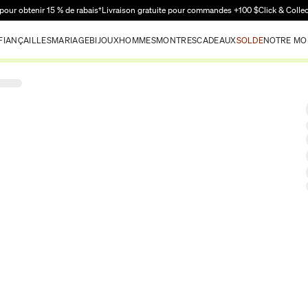
Passer au contenu principal
pour obtenir 15 % de rabais†
Livraison gratuite pour commandes +100 $
Click & Colle
FIANÇAILLES
MARIAGE
BIJOUX
HOMMES
MONTRES
CADEAUX
SOLDE
NOTRE MO