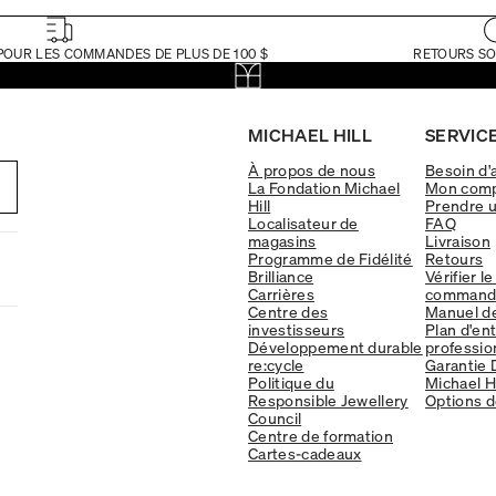
POUR LES COMMANDES DE PLUS DE 100 $
RETOURS SO
MICHAEL HILL
SERVICE
À propos de nous
Besoin d'
La Fondation Michael
Mon com
Hill
Prendre 
Localisateur de
FAQ
magasins
Livraison
Programme de Fidélité
Retours
Brilliance
Vérifier le
Carrières
command
Centre des
Manuel d
investisseurs
Plan d'en
Développement durable
professio
re:cycle
Garantie 
Politique du
Michael Hi
Responsible Jewellery
Options d
Council
Centre de formation
Cartes-cadeaux