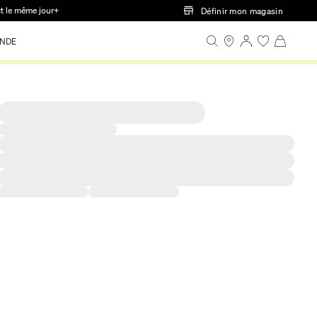
ct le même jour+
Définir mon magasin
NDE