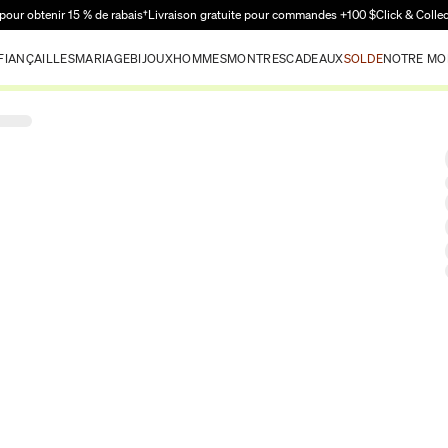
Passer au contenu principal
pour obtenir 15 % de rabais†
Livraison gratuite pour commandes +100 $
Click & Colle
FIANÇAILLES
MARIAGE
BIJOUX
HOMMES
MONTRES
CADEAUX
SOLDE
NOTRE MO