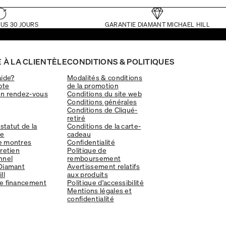
US 30 JOURS
GARANTIE DIAMANT MICHAEL HILL
 À LA CLIENTÈLE
CONDITIONS & POLITIQUES
aide?
Modalités & conditions
pte
de la promotion
un rendez-vous
Conditions du site web
Conditions générales
Conditions de Cliqué-
retiré
 statut de la
Conditions de la carte-
e
cadeau
e montres
Confidentialité
tretien
Politique de
nnel
remboursement
Diamant
Avertissement relatifs
ll
aux produits
e financement
Politique d'accessibilité
Mentions légales et
confidentialité