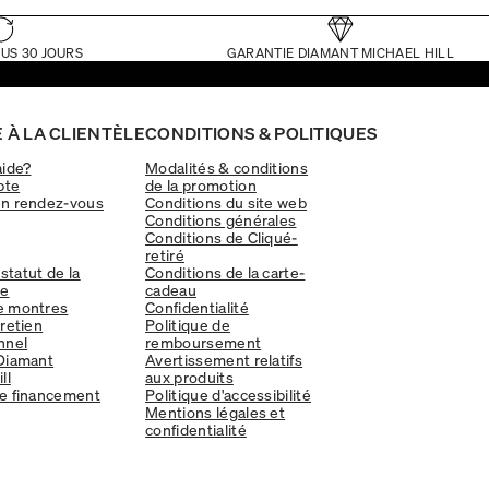
US 30 JOURS
GARANTIE DIAMANT MICHAEL HILL
 À LA CLIENTÈLE
CONDITIONS & POLITIQUES
aide?
Modalités & conditions
pte
de la promotion
un rendez-vous
Conditions du site web
Conditions générales
Conditions de Cliqué-
retiré
 statut de la
Conditions de la carte-
e
cadeau
e montres
Confidentialité
tretien
Politique de
nnel
remboursement
Diamant
Avertissement relatifs
ll
aux produits
e financement
Politique d'accessibilité
Mentions légales et
confidentialité