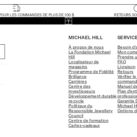
POUR LES COMMANDES DE PLUS DE 100 $
RETOURS SO
MICHAEL HILL
SERVICE
À propos de nous
Besoin d'
La Fondation Michael
Mon com
Hill
Prendre 
Localisateur de
FAQ
magasins
Livraison
Programme de Fidélité
Retours
Brilliance
Vérifier le
Carrières
command
Centre des
Manuel d
investisseurs
Plan d'en
Développement durable
professio
re:cycle
Garantie 
Politique du
Michael Hi
Responsible Jewellery
Options d
Council
Centre de formation
Cartes-cadeaux