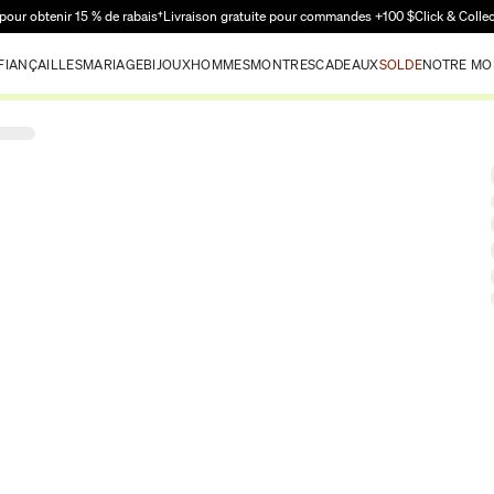
Passer au contenu principal
pour obtenir 15 % de rabais†
Livraison gratuite pour commandes +100 $
Click & Colle
FIANÇAILLES
MARIAGE
BIJOUX
HOMMES
MONTRES
CADEAUX
SOLDE
NOTRE MO