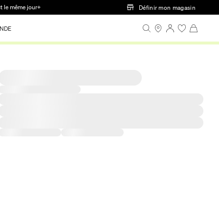
ct le même jour+
Définir mon magasin
NDE