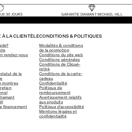
US 30 JOURS
GARANTIE DIAMANT MICHAEL HILL
 À LA CLIENTÈLE
CONDITIONS & POLITIQUES
aide?
Modalités & conditions
pte
de la promotion
un rendez-vous
Conditions du site web
Conditions générales
Conditions de Cliqué-
retiré
 statut de la
Conditions de la carte-
e
cadeau
e montres
Confidentialité
tretien
Politique de
nnel
remboursement
Diamant
Avertissement relatifs
ll
aux produits
e financement
Politique d'accessibilité
Mentions légales et
confidentialité