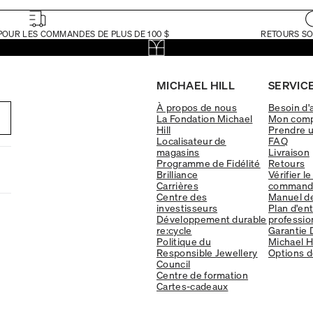
POUR LES COMMANDES DE PLUS DE 100 $
RETOURS SO
MICHAEL HILL
SERVICE
À propos de nous
Besoin d'
La Fondation Michael
Mon com
Hill
Prendre 
Localisateur de
FAQ
magasins
Livraison
Programme de Fidélité
Retours
Brilliance
Vérifier le
Carrières
command
Centre des
Manuel d
investisseurs
Plan d'en
Développement durable
professio
re:cycle
Garantie 
Politique du
Michael Hi
Responsible Jewellery
Options d
Council
Centre de formation
Cartes-cadeaux