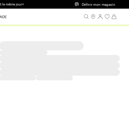
ct le même jour+
Définir mon magasin
NDE