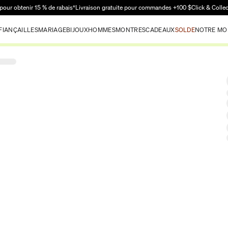
Passer au contenu principal
pour obtenir 15 % de rabais†
Livraison gratuite pour commandes +100 $
Click & Colle
FIANÇAILLES
MARIAGE
BIJOUX
HOMMES
MONTRES
CADEAUX
SOLDE
NOTRE MO