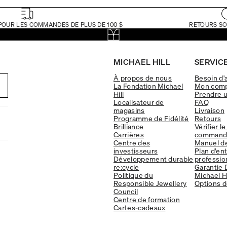
POUR LES COMMANDES DE PLUS DE 100 $
RETOURS SO
MICHAEL HILL
SERVICE
À propos de nous
Besoin d'
La Fondation Michael
Mon com
Hill
Prendre 
Localisateur de
FAQ
magasins
Livraison
Programme de Fidélité
Retours
Brilliance
Vérifier le
Carrières
command
Centre des
Manuel d
investisseurs
Plan d'en
Développement durable
professio
re:cycle
Garantie 
Politique du
Michael Hi
Responsible Jewellery
Options d
Council
Centre de formation
Cartes-cadeaux