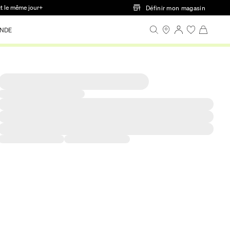
ct le même jour+
Définir mon magasin
NDE