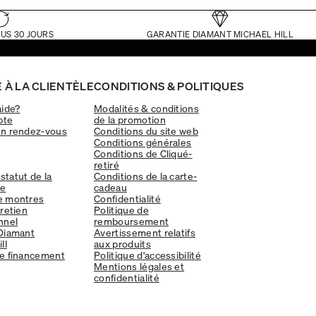
US 30 JOURS
GARANTIE DIAMANT MICHAEL HILL
 À LA CLIENTÈLE
CONDITIONS & POLITIQUES
aide?
Modalités & conditions
pte
de la promotion
un rendez-vous
Conditions du site web
Conditions générales
Conditions de Cliqué-
retiré
 statut de la
Conditions de la carte-
e
cadeau
e montres
Confidentialité
tretien
Politique de
nnel
remboursement
Diamant
Avertissement relatifs
ll
aux produits
e financement
Politique d'accessibilité
Mentions légales et
confidentialité