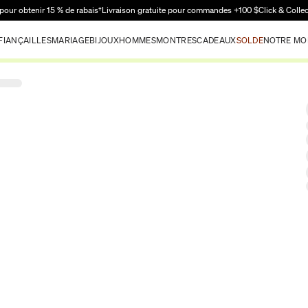
Passer au contenu principal
pour obtenir 15 % de rabais†
Livraison gratuite pour commandes +100 $
Click & Colle
FIANÇAILLES
MARIAGE
BIJOUX
HOMMES
MONTRES
CADEAUX
SOLDE
NOTRE MO