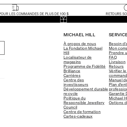
POUR LES COMMANDES DE PLUS DE 100 $
RETOURS SO
MICHAEL HILL
SERVICE
À propos de nous
Besoin d'
La Fondation Michael
Mon com
Hill
Prendre 
Localisateur de
FAQ
magasins
Livraison
Programme de Fidélité
Retours
Brilliance
Vérifier le
Carrières
command
Centre des
Manuel d
investisseurs
Plan d'en
Développement durable
professio
re:cycle
Garantie 
Politique du
Michael Hi
Responsible Jewellery
Options d
Council
Centre de formation
Cartes-cadeaux