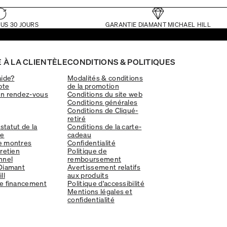
US 30 JOURS
GARANTIE DIAMANT MICHAEL HILL
 À LA CLIENTÈLE
CONDITIONS & POLITIQUES
aide?
Modalités & conditions
pte
de la promotion
un rendez-vous
Conditions du site web
Conditions générales
Conditions de Cliqué-
retiré
 statut de la
Conditions de la carte-
e
cadeau
e montres
Confidentialité
tretien
Politique de
nnel
remboursement
Diamant
Avertissement relatifs
ll
aux produits
e financement
Politique d'accessibilité
Mentions légales et
confidentialité