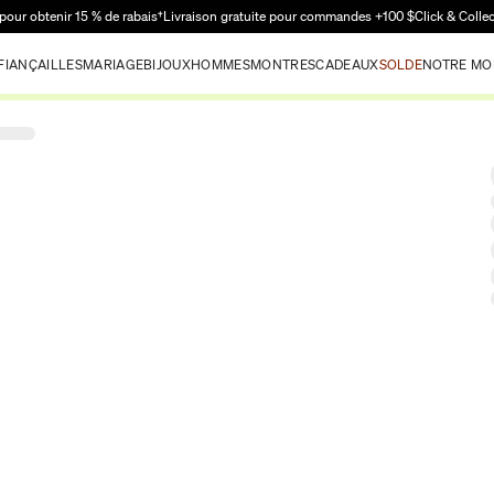
Passer au contenu principal
pour obtenir 15 % de rabais†
Livraison gratuite pour commandes +100 $
Click & Colle
FIANÇAILLES
MARIAGE
BIJOUX
HOMMES
MONTRES
CADEAUX
SOLDE
NOTRE MO