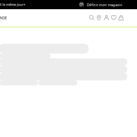
ct le même jour+
Définir mon magasin
NDE