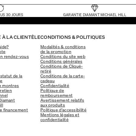
US 30 JOURS
GARANTIE DIAMANT MICHAEL HILL
 À LA CLIENTÈLE
CONDITIONS & POLITIQUES
aide?
Modalités & conditions
pte
de la promotion
un rendez-vous
Conditions du site web
Conditions générales
Conditions de Cliqué-
retiré
 statut de la
Conditions de la carte-
e
cadeau
e montres
Confidentialité
tretien
Politique de
nnel
remboursement
Diamant
Avertissement relatifs
ll
aux produits
e financement
Politique d'accessibilité
Mentions légales et
confidentialité