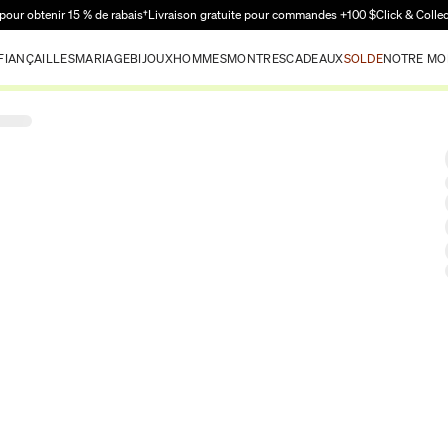
Passer au contenu principal
pour obtenir 15 % de rabais†
Livraison gratuite pour commandes +100 $
Click & Colle
FIANÇAILLES
MARIAGE
BIJOUX
HOMMES
MONTRES
CADEAUX
SOLDE
NOTRE MO