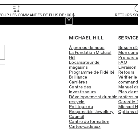
POUR LES COMMANDES DE PLUS DE 100 $
RETOURS SO
MICHAEL HILL
SERVICE
À propos de nous
Besoin d'
La Fondation Michael
Mon com
Hill
Prendre 
Localisateur de
FAQ
magasins
Livraison
Programme de Fidélité
Retours
Brilliance
Vérifier le
Carrières
command
Centre des
Manuel d
investisseurs
Plan d'en
Développement durable
professio
re:cycle
Garantie 
Politique du
Michael Hi
Responsible Jewellery
Options d
Council
Centre de formation
Cartes-cadeaux