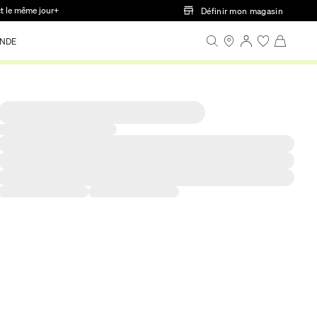
ct le même jour+
Définir mon magasin
NDE