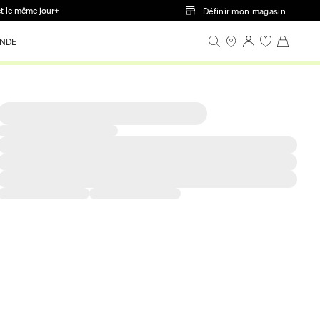
ct le même jour+
Définir mon magasin
NDE