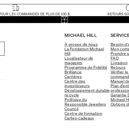
POUR LES COMMANDES DE PLUS DE 100 $
RETOURS SO
MICHAEL HILL
SERVICE
À propos de nous
Besoin d'
La Fondation Michael
Mon com
Hill
Prendre 
Localisateur de
FAQ
magasins
Livraison
Programme de Fidélité
Retours
Brilliance
Vérifier le
Carrières
command
Centre des
Manuel d
investisseurs
Plan d'en
Développement durable
professio
re:cycle
Garantie 
Politique du
Michael Hi
Responsible Jewellery
Options d
Council
Centre de formation
Cartes-cadeaux