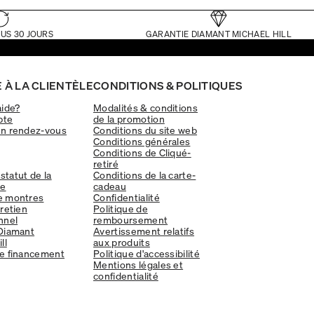
US 30 JOURS
GARANTIE DIAMANT MICHAEL HILL
 À LA CLIENTÈLE
CONDITIONS & POLITIQUES
aide?
Modalités & conditions
pte
de la promotion
un rendez-vous
Conditions du site web
Conditions générales
Conditions de Cliqué-
retiré
 statut de la
Conditions de la carte-
e
cadeau
e montres
Confidentialité
tretien
Politique de
nnel
remboursement
Diamant
Avertissement relatifs
ll
aux produits
e financement
Politique d'accessibilité
Mentions légales et
confidentialité