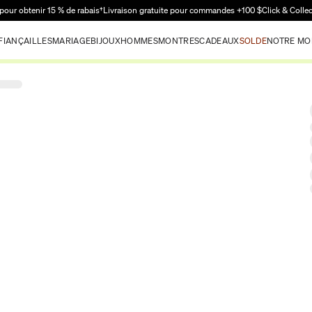
Passer au contenu principal
pour obtenir 15 % de rabais†
Livraison gratuite pour commandes +100 $
Click & Colle
FIANÇAILLES
MARIAGE
BIJOUX
HOMMES
MONTRES
CADEAUX
SOLDE
NOTRE MO