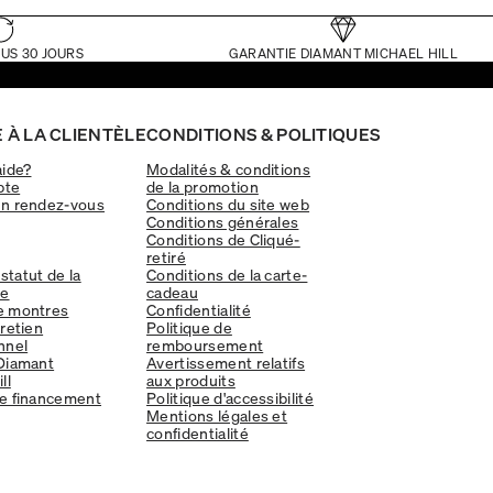
US 30 JOURS
GARANTIE DIAMANT MICHAEL HILL
 À LA CLIENTÈLE
CONDITIONS & POLITIQUES
aide?
Modalités & conditions
pte
de la promotion
un rendez-vous
Conditions du site web
Conditions générales
Conditions de Cliqué-
retiré
 statut de la
Conditions de la carte-
e
cadeau
e montres
Confidentialité
tretien
Politique de
nnel
remboursement
Diamant
Avertissement relatifs
ll
aux produits
e financement
Politique d'accessibilité
Mentions légales et
confidentialité