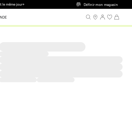
ct le même jour+
Définir mon magasin
NDE