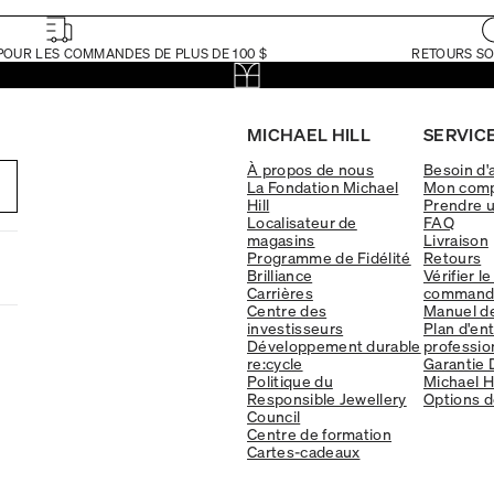
POUR LES COMMANDES DE PLUS DE 100 $
RETOURS SO
MICHAEL HILL
SERVICE
À propos de nous
Besoin d'
La Fondation Michael
Mon com
Hill
Prendre 
Localisateur de
FAQ
magasins
Livraison
Programme de Fidélité
Retours
Brilliance
Vérifier le
Carrières
command
Centre des
Manuel d
investisseurs
Plan d'en
Développement durable
professio
re:cycle
Garantie 
Politique du
Michael Hi
Responsible Jewellery
Options d
Council
Centre de formation
Cartes-cadeaux