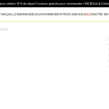
Passer au contenu principal
pour obtenir 15 % de rabais†
Livraison gratuite pour commandes +100 $
Click & Colle
FIANÇAILLES
MARIAGE
BIJOUX
HOMMES
MONTRES
CADEAUX
SOLDE
NOTRE MO