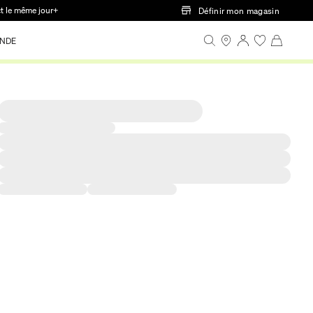
ct le même jour+
Définir mon magasin
NDE