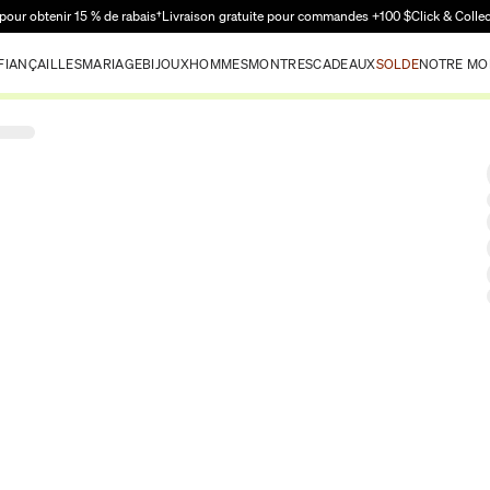
Passer au contenu principal
pour obtenir 15 % de rabais†
Livraison gratuite pour commandes +100 $
Click & Colle
FIANÇAILLES
MARIAGE
BIJOUX
HOMMES
MONTRES
CADEAUX
SOLDE
NOTRE MO