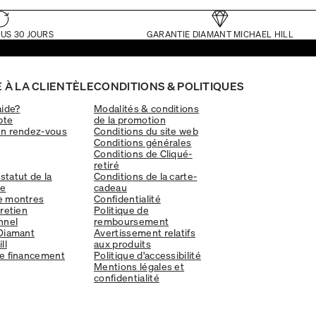
US 30 JOURS
GARANTIE DIAMANT MICHAEL HILL
 À LA CLIENTÈLE
CONDITIONS & POLITIQUES
aide?
Modalités & conditions
pte
de la promotion
un rendez-vous
Conditions du site web
Conditions générales
Conditions de Cliqué-
retiré
 statut de la
Conditions de la carte-
e
cadeau
e montres
Confidentialité
tretien
Politique de
nnel
remboursement
Diamant
Avertissement relatifs
ll
aux produits
e financement
Politique d'accessibilité
Mentions légales et
confidentialité