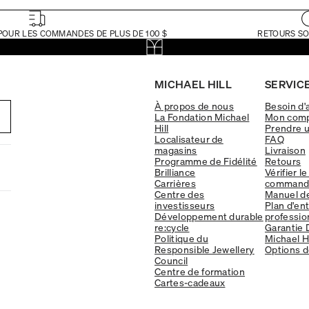
POUR LES COMMANDES DE PLUS DE 100 $
RETOURS SO
MICHAEL HILL
SERVICE
À propos de nous
Besoin d'
La Fondation Michael
Mon com
Hill
Prendre 
Localisateur de
FAQ
magasins
Livraison
Programme de Fidélité
Retours
Brilliance
Vérifier le
Carrières
command
Centre des
Manuel d
investisseurs
Plan d'en
Développement durable
professio
re:cycle
Garantie 
Politique du
Michael Hi
Responsible Jewellery
Options d
Council
Centre de formation
Cartes-cadeaux