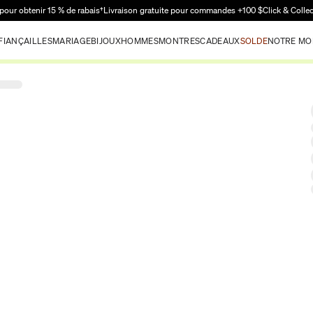
Passer au contenu principal
pour obtenir 15 % de rabais†
Livraison gratuite pour commandes +100 $
Click & Colle
FIANÇAILLES
MARIAGE
BIJOUX
HOMMES
MONTRES
CADEAUX
SOLDE
NOTRE MO