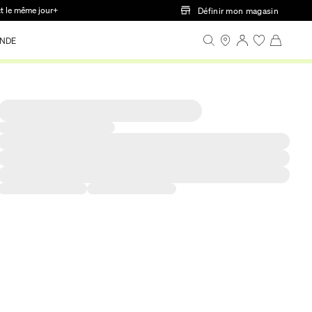
ct le même jour+
Définir mon magasin
NDE