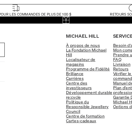
POUR LES COMMANDES DE PLUS DE 100 $
RETOURS SO
MICHAEL HILL
SERVICE
À propos de nous
Besoin d'
La Fondation Michael
Mon com
Hill
Prendre 
Localisateur de
FAQ
magasins
Livraison
Programme de Fidélité
Retours
Brilliance
Vérifier le
Carrières
command
Centre des
Manuel d
investisseurs
Plan d'en
Développement durable
professio
re:cycle
Garantie 
Politique du
Michael Hi
Responsible Jewellery
Options d
Council
Centre de formation
Cartes-cadeaux