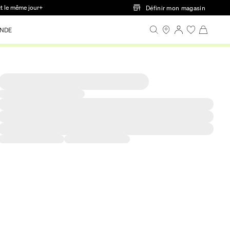
ct le même jour+
Définir mon magasin
NDE