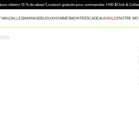
Passer au contenu principal
pour obtenir 15 % de rabais†
Livraison gratuite pour commandes +100 $
Click & Colle
FIANÇAILLES
MARIAGE
BIJOUX
HOMMES
MONTRES
CADEAUX
SOLDE
NOTRE MO