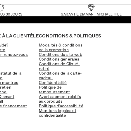
US 30 JOURS
GARANTIE DIAMANT MICHAEL HILL
 À LA CLIENTÈLE
CONDITIONS & POLITIQUES
aide?
Modalités & conditions
pte
de la promotion
un rendez-vous
Conditions du site web
Conditions générales
Conditions de Cliqué-
retiré
 statut de la
Conditions de la carte-
e
cadeau
e montres
Confidentialité
tretien
Politique de
nnel
remboursement
Diamant
Avertissement relatifs
ll
aux produits
e financement
Politique d'accessibilité
Mentions légales et
confidentialité