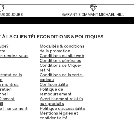
US 30 JOURS
GARANTIE DIAMANT MICHAEL HILL
 À LA CLIENTÈLE
CONDITIONS & POLITIQUES
aide?
Modalités & conditions
pte
de la promotion
un rendez-vous
Conditions du site web
Conditions générales
Conditions de Cliqué-
retiré
 statut de la
Conditions de la carte-
e
cadeau
e montres
Confidentialité
tretien
Politique de
nnel
remboursement
Diamant
Avertissement relatifs
ll
aux produits
e financement
Politique d'accessibilité
Mentions légales et
confidentialité