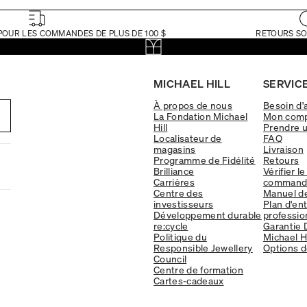
POUR LES COMMANDES DE PLUS DE 100 $
RETOURS SO
MICHAEL HILL
SERVICE
À propos de nous
Besoin d'
La Fondation Michael
Mon com
Hill
Prendre 
Localisateur de
FAQ
magasins
Livraison
Programme de Fidélité
Retours
Brilliance
Vérifier le
Carrières
command
Centre des
Manuel d
investisseurs
Plan d'en
Développement durable
professio
re:cycle
Garantie 
Politique du
Michael Hi
Responsible Jewellery
Options d
Council
Centre de formation
Cartes-cadeaux