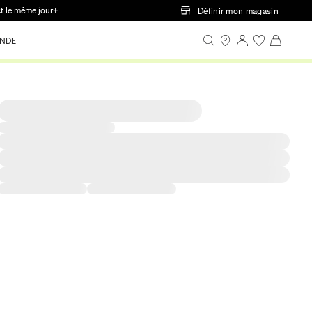
ct le même jour+
Définir mon magasin
NDE