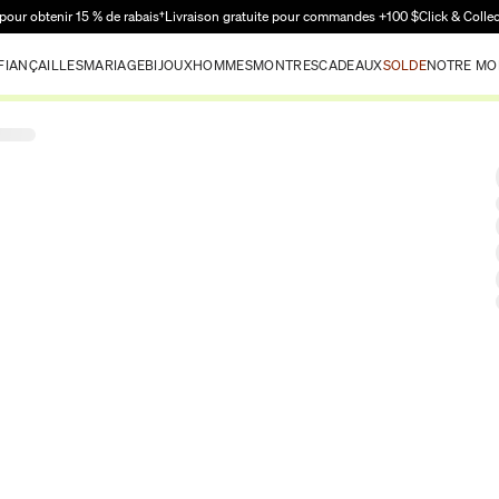
Passer au contenu principal
pour obtenir 15 % de rabais†
Livraison gratuite pour commandes +100 $
Click & Colle
FIANÇAILLES
MARIAGE
BIJOUX
HOMMES
MONTRES
CADEAUX
SOLDE
NOTRE MO