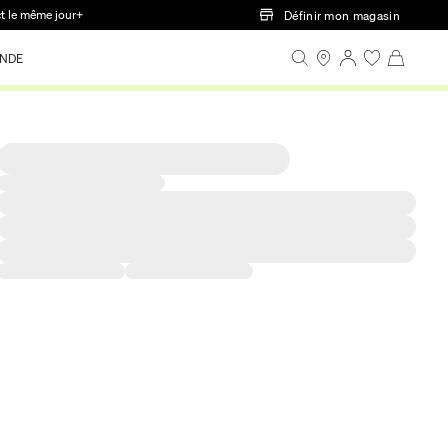
ct le même jour+
Définir mon magasin
NDE