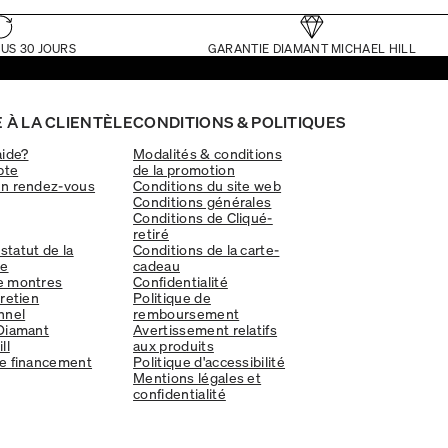
US 30 JOURS
GARANTIE DIAMANT MICHAEL HILL
 À LA CLIENTÈLE
CONDITIONS & POLITIQUES
aide?
Modalités & conditions
pte
de la promotion
un rendez-vous
Conditions du site web
Conditions générales
Conditions de Cliqué-
retiré
 statut de la
Conditions de la carte-
e
cadeau
e montres
Confidentialité
tretien
Politique de
nnel
remboursement
Diamant
Avertissement relatifs
ll
aux produits
e financement
Politique d'accessibilité
Mentions légales et
confidentialité