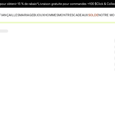
Passer au contenu principal
pour obtenir 15 % de rabais†
Livraison gratuite pour commandes +100 $
Click & Colle
FIANÇAILLES
MARIAGE
BIJOUX
HOMMES
MONTRES
CADEAUX
SOLDE
NOTRE MO