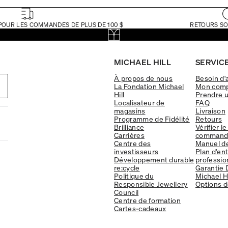
POUR LES COMMANDES DE PLUS DE 100 $
RETOURS SO
MICHAEL HILL
SERVICE
À propos de nous
Besoin d'
La Fondation Michael
Mon com
Hill
Prendre 
Localisateur de
FAQ
magasins
Livraison
Programme de Fidélité
Retours
Brilliance
Vérifier le
Carrières
command
Centre des
Manuel d
investisseurs
Plan d'en
Développement durable
professio
re:cycle
Garantie 
Politique du
Michael Hi
Responsible Jewellery
Options d
Council
Centre de formation
Cartes-cadeaux