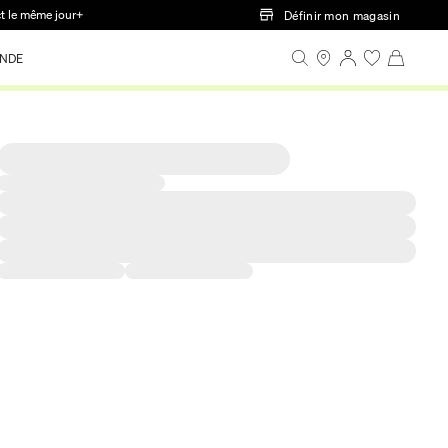
ct le même jour+
Définir mon magasin
NDE