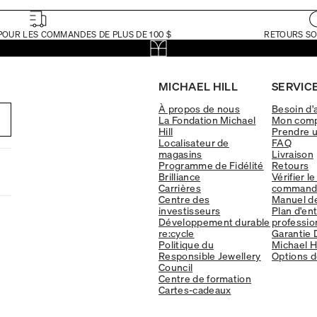
POUR LES COMMANDES DE PLUS DE 100 $
RETOURS SO
MICHAEL HILL
SERVICE
À propos de nous
Besoin d'
La Fondation Michael
Mon com
Hill
Prendre 
Localisateur de
FAQ
magasins
Livraison
Programme de Fidélité
Retours
Brilliance
Vérifier le
Carrières
command
Centre des
Manuel d
investisseurs
Plan d'en
Développement durable
professio
re:cycle
Garantie 
Politique du
Michael Hi
Responsible Jewellery
Options d
Council
Centre de formation
Cartes-cadeaux