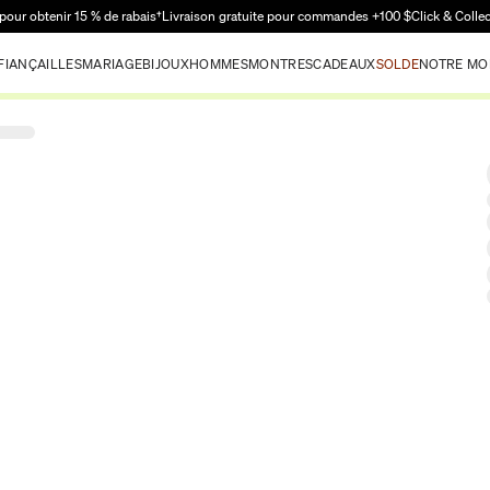
Passer au contenu principal
pour obtenir 15 % de rabais†
Livraison gratuite pour commandes +100 $
Click & Colle
FIANÇAILLES
MARIAGE
BIJOUX
HOMMES
MONTRES
CADEAUX
SOLDE
NOTRE MO