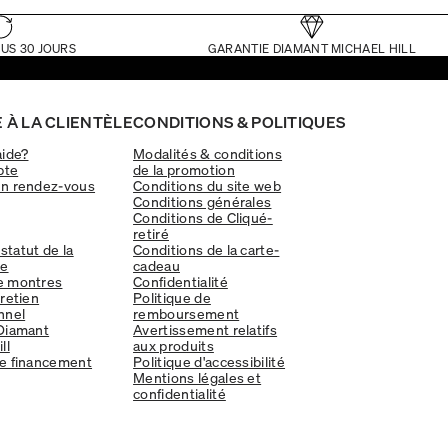
US 30 JOURS
GARANTIE DIAMANT MICHAEL HILL
 À LA CLIENTÈLE
CONDITIONS & POLITIQUES
aide?
Modalités & conditions
pte
de la promotion
un rendez-vous
Conditions du site web
Conditions générales
Conditions de Cliqué-
retiré
 statut de la
Conditions de la carte-
e
cadeau
e montres
Confidentialité
tretien
Politique de
nnel
remboursement
Diamant
Avertissement relatifs
ll
aux produits
e financement
Politique d'accessibilité
Mentions légales et
confidentialité