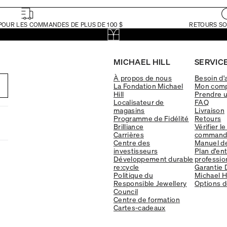
POUR LES COMMANDES DE PLUS DE 100 $
RETOURS SO
MICHAEL HILL
SERVICE
À propos de nous
Besoin d'
La Fondation Michael
Mon com
Hill
Prendre 
Localisateur de
FAQ
magasins
Livraison
Programme de Fidélité
Retours
Brilliance
Vérifier le
Carrières
command
Centre des
Manuel d
investisseurs
Plan d'en
Développement durable
professio
re:cycle
Garantie 
Politique du
Michael Hi
Responsible Jewellery
Options d
Council
Centre de formation
Cartes-cadeaux