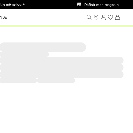
ct le même jour+
Définir mon magasin
NDE