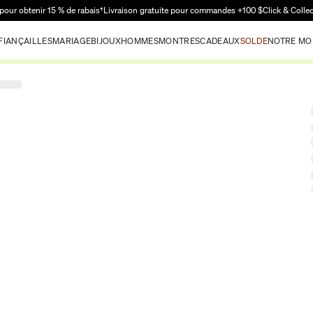
Passer au contenu principal
pour obtenir 15 % de rabais†
Livraison gratuite pour commandes +100 $
Click & Colle
FIANÇAILLES
MARIAGE
BIJOUX
HOMMES
MONTRES
CADEAUX
SOLDE
NOTRE MO