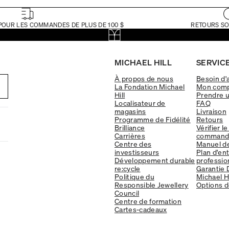
POUR LES COMMANDES DE PLUS DE 100 $
RETOURS SO
MICHAEL HILL
SERVICE
À propos de nous
Besoin d'
La Fondation Michael
Mon com
Hill
Prendre 
Localisateur de
FAQ
magasins
Livraison
Programme de Fidélité
Retours
Brilliance
Vérifier le
Carrières
command
Centre des
Manuel d
investisseurs
Plan d'en
Développement durable
professio
re:cycle
Garantie 
Politique du
Michael Hi
Responsible Jewellery
Options d
Council
Centre de formation
Cartes-cadeaux