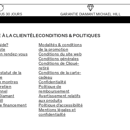
US 30 JOURS
GARANTIE DIAMANT MICHAEL HILL
 À LA CLIENTÈLE
CONDITIONS & POLITIQUES
aide?
Modalités & conditions
pte
de la promotion
un rendez-vous
Conditions du site web
Conditions générales
Conditions de Cliqué-
retiré
 statut de la
Conditions de la carte-
e
cadeau
e montres
Confidentialité
tretien
Politique de
nnel
remboursement
Diamant
Avertissement relatifs
ll
aux produits
e financement
Politique d'accessibilité
Mentions légales et
confidentialité