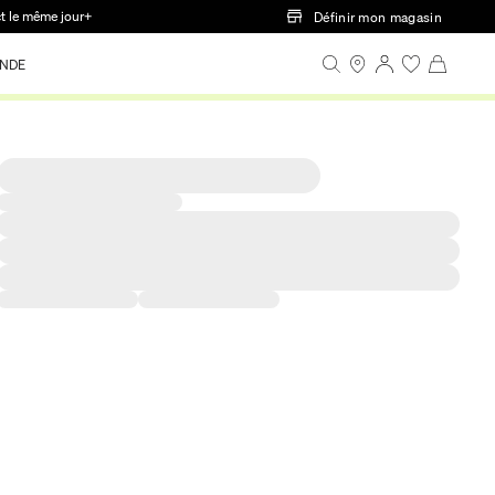
ct le même jour+
Définir mon magasin
NDE