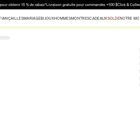
Passer au contenu principal
pour obtenir 15 % de rabais†
Livraison gratuite pour commandes +100 $
Click & Colle
FIANÇAILLES
MARIAGE
BIJOUX
HOMMES
MONTRES
CADEAUX
SOLDE
NOTRE MO