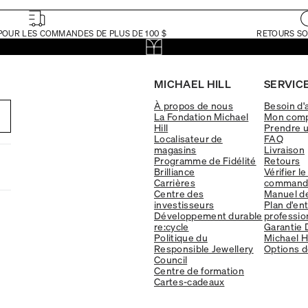
POUR LES COMMANDES DE PLUS DE 100 $
RETOURS SO
MICHAEL HILL
SERVICE
À propos de nous
Besoin d'
La Fondation Michael
Mon com
Hill
Prendre 
Localisateur de
FAQ
magasins
Livraison
Programme de Fidélité
Retours
Brilliance
Vérifier le
Carrières
command
Centre des
Manuel d
investisseurs
Plan d'en
Développement durable
professio
re:cycle
Garantie 
Politique du
Michael Hi
Responsible Jewellery
Options d
Council
Centre de formation
Cartes-cadeaux