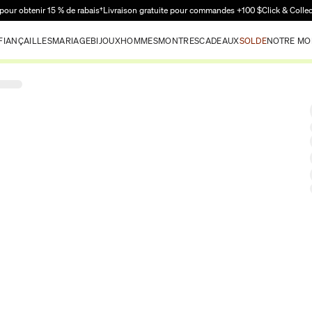
Passer au contenu principal
pour obtenir 15 % de rabais†
Livraison gratuite pour commandes +100 $
Click & Colle
FIANÇAILLES
MARIAGE
BIJOUX
HOMMES
MONTRES
CADEAUX
SOLDE
NOTRE MO