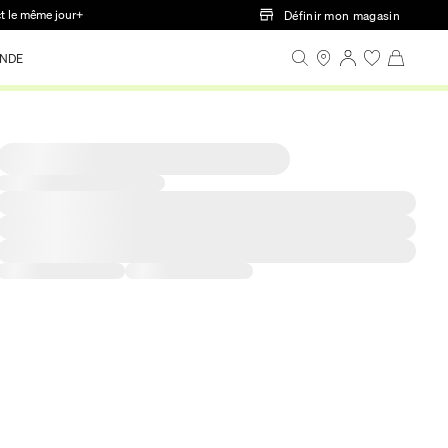
ct le même jour+
Définir mon magasin
NDE