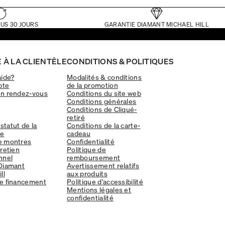
US 30 JOURS
GARANTIE DIAMANT MICHAEL HILL
 À LA CLIENTÈLE
CONDITIONS & POLITIQUES
aide?
Modalités & conditions
pte
de la promotion
un rendez-vous
Conditions du site web
Conditions générales
Conditions de Cliqué-
retiré
 statut de la
Conditions de la carte-
e
cadeau
e montres
Confidentialité
tretien
Politique de
nnel
remboursement
Diamant
Avertissement relatifs
ll
aux produits
e financement
Politique d'accessibilité
Mentions légales et
confidentialité