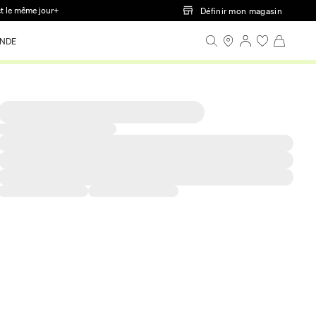
ct le même jour+
Définir mon magasin
NDE