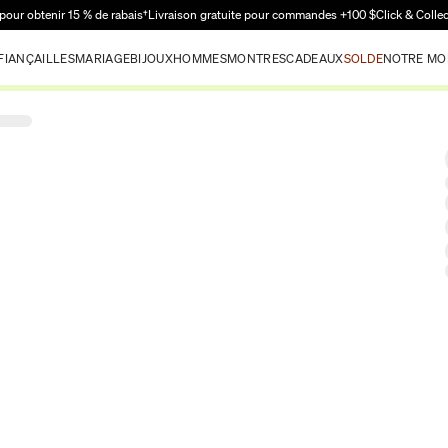
Passer au contenu principal
pour obtenir 15 % de rabais†
Livraison gratuite pour commandes +100 $
Click & Colle
FIANÇAILLES
MARIAGE
BIJOUX
HOMMES
MONTRES
CADEAUX
SOLDE
NOTRE MO