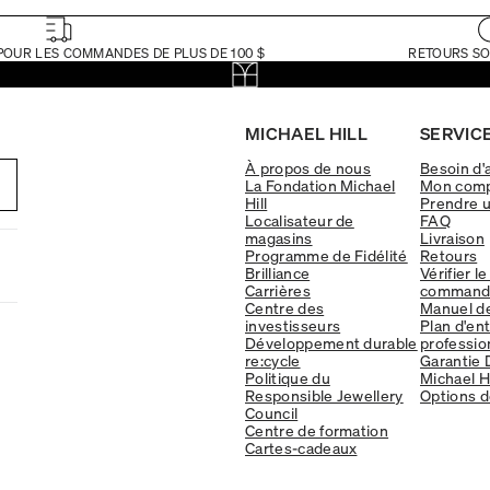
POUR LES COMMANDES DE PLUS DE 100 $
RETOURS SO
MICHAEL HILL
SERVICE
À propos de nous
Besoin d'
La Fondation Michael
Mon com
Hill
Prendre 
Localisateur de
FAQ
magasins
Livraison
Programme de Fidélité
Retours
Brilliance
Vérifier le
Carrières
command
Centre des
Manuel d
investisseurs
Plan d'en
Développement durable
professio
re:cycle
Garantie 
Politique du
Michael Hi
Responsible Jewellery
Options d
Council
Centre de formation
Cartes-cadeaux