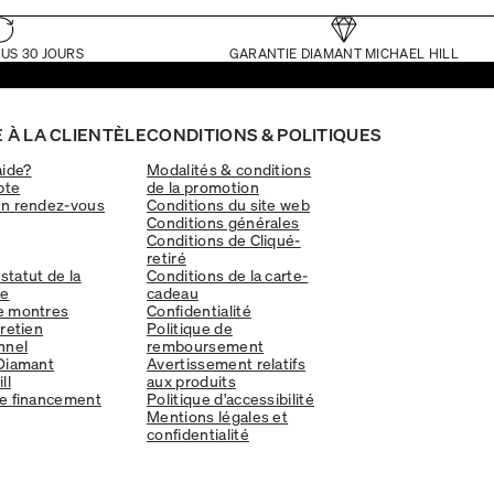
US 30 JOURS
GARANTIE DIAMANT MICHAEL HILL
 À LA CLIENTÈLE
CONDITIONS & POLITIQUES
aide?
Modalités & conditions
pte
de la promotion
un rendez-vous
Conditions du site web
Conditions générales
Conditions de Cliqué-
retiré
 statut de la
Conditions de la carte-
e
cadeau
e montres
Confidentialité
tretien
Politique de
nnel
remboursement
Diamant
Avertissement relatifs
ll
aux produits
e financement
Politique d'accessibilité
Mentions légales et
confidentialité