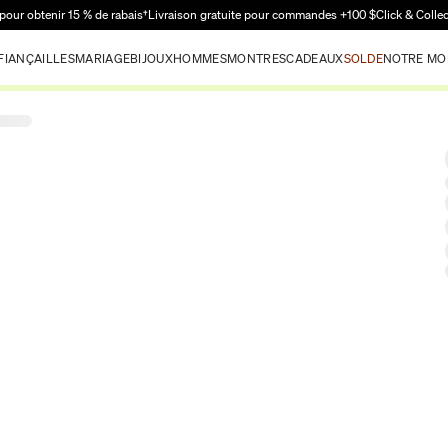
Passer au contenu principal
pour obtenir 15 % de rabais†
Livraison gratuite pour commandes +100 $
Click & Colle
FIANÇAILLES
MARIAGE
BIJOUX
HOMMES
MONTRES
CADEAUX
SOLDE
NOTRE MO