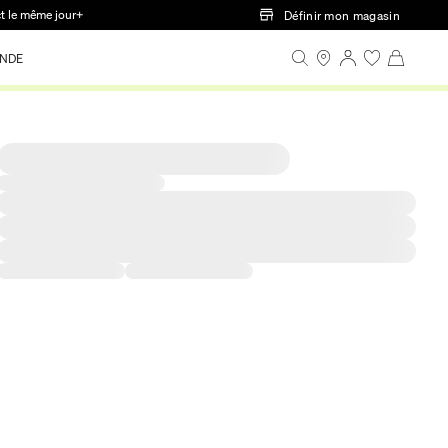
ct le même jour+
Définir mon magasin
NDE