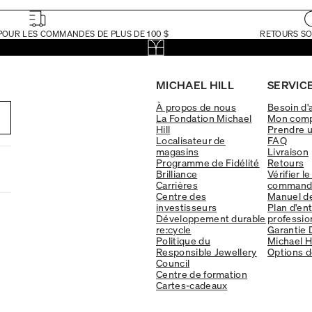
POUR LES COMMANDES DE PLUS DE 100 $
RETOURS SO
MICHAEL HILL
SERVICE
À propos de nous
Besoin d'
La Fondation Michael
Mon com
Hill
Prendre 
Localisateur de
FAQ
magasins
Livraison
Programme de Fidélité
Retours
Brilliance
Vérifier le
Carrières
command
Centre des
Manuel d
investisseurs
Plan d'en
Développement durable
professio
re:cycle
Garantie 
Politique du
Michael Hi
Responsible Jewellery
Options d
Council
Centre de formation
Cartes-cadeaux