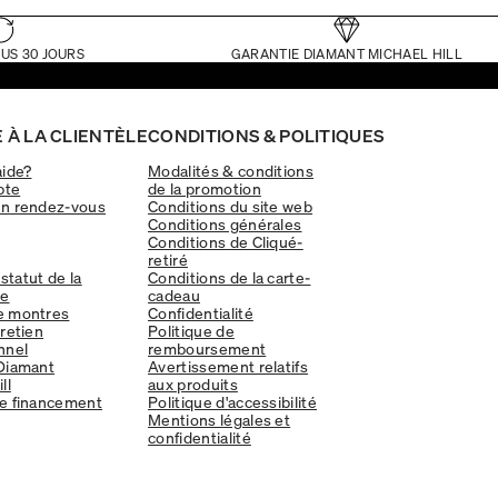
US 30 JOURS
GARANTIE DIAMANT MICHAEL HILL
 À LA CLIENTÈLE
CONDITIONS & POLITIQUES
aide?
Modalités & conditions
pte
de la promotion
un rendez-vous
Conditions du site web
Conditions générales
Conditions de Cliqué-
retiré
 statut de la
Conditions de la carte-
e
cadeau
e montres
Confidentialité
tretien
Politique de
nnel
remboursement
Diamant
Avertissement relatifs
ll
aux produits
e financement
Politique d'accessibilité
Mentions légales et
confidentialité