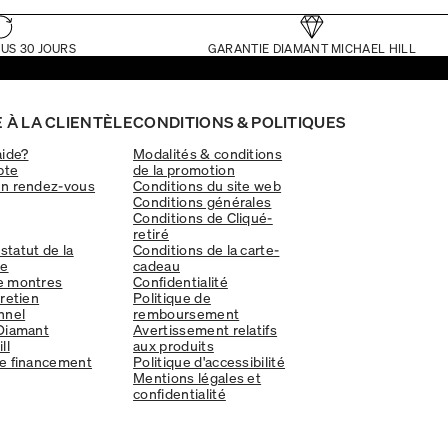
US 30 JOURS
GARANTIE DIAMANT MICHAEL HILL
 À LA CLIENTÈLE
CONDITIONS & POLITIQUES
aide?
Modalités & conditions
pte
de la promotion
un rendez-vous
Conditions du site web
Conditions générales
Conditions de Cliqué-
retiré
 statut de la
Conditions de la carte-
e
cadeau
e montres
Confidentialité
tretien
Politique de
nnel
remboursement
Diamant
Avertissement relatifs
ll
aux produits
e financement
Politique d'accessibilité
Mentions légales et
confidentialité