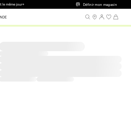
ct le même jour+
Définir mon magasin
NDE