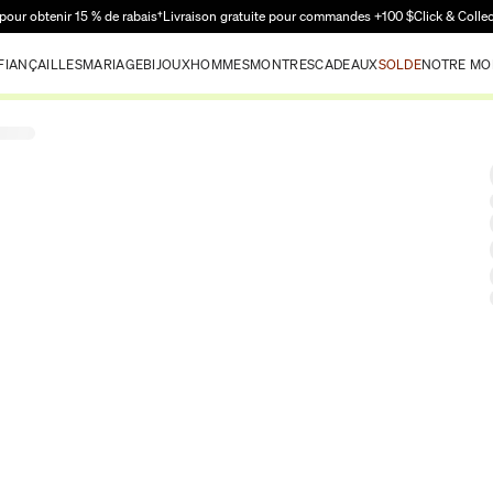
Passer au contenu principal
pour obtenir 15 % de rabais†
Livraison gratuite pour commandes +100 $
Click & Colle
FIANÇAILLES
MARIAGE
BIJOUX
HOMMES
MONTRES
CADEAUX
SOLDE
NOTRE MO