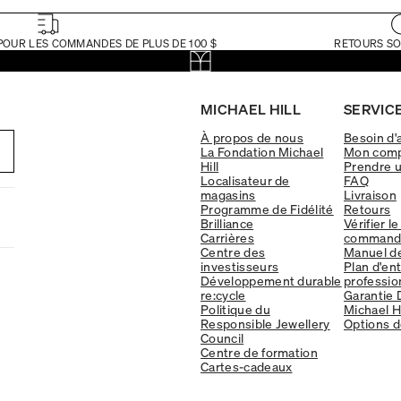
POUR LES COMMANDES DE PLUS DE 100 $
RETOURS SO
MICHAEL HILL
SERVICE
À propos de nous
Besoin d'
La Fondation Michael
Mon com
Hill
Prendre 
Localisateur de
FAQ
magasins
Livraison
Programme de Fidélité
Retours
Brilliance
Vérifier le
Carrières
command
Centre des
Manuel d
investisseurs
Plan d'en
Développement durable
professio
re:cycle
Garantie 
Politique du
Michael Hi
Responsible Jewellery
Options d
Council
Centre de formation
Cartes-cadeaux