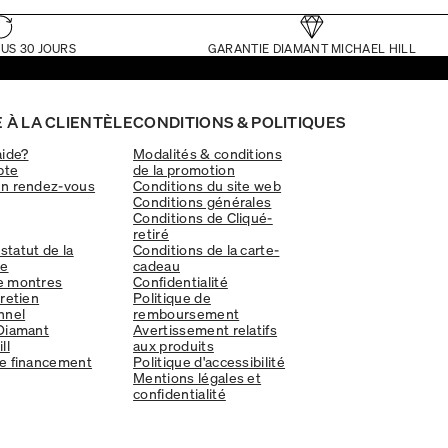
US 30 JOURS
GARANTIE DIAMANT MICHAEL HILL
 À LA CLIENTÈLE
CONDITIONS & POLITIQUES
aide?
Modalités & conditions
pte
de la promotion
un rendez-vous
Conditions du site web
Conditions générales
Conditions de Cliqué-
retiré
 statut de la
Conditions de la carte-
e
cadeau
e montres
Confidentialité
tretien
Politique de
nnel
remboursement
Diamant
Avertissement relatifs
ll
aux produits
e financement
Politique d'accessibilité
Mentions légales et
confidentialité