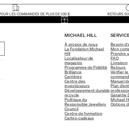
POUR LES COMMANDES DE PLUS DE 100 $
RETOURS SO
MICHAEL HILL
SERVICE
À propos de nous
Besoin d'
La Fondation Michael
Mon com
Hill
Prendre 
Localisateur de
FAQ
magasins
Livraison
Programme de Fidélité
Retours
Brilliance
Vérifier le
Carrières
command
Centre des
Manuel d
investisseurs
Plan d'en
Développement durable
professio
re:cycle
Garantie 
Politique du
Michael Hi
Responsible Jewellery
Options d
Council
Centre de formation
Cartes-cadeaux