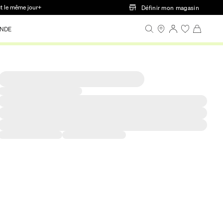
ct le même jour+
Définir mon magasin
NDE