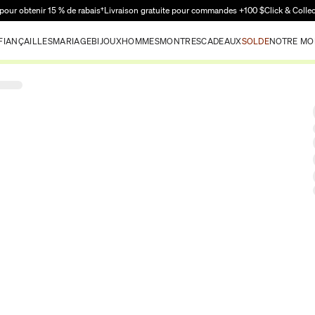
Passer au contenu principal
pour obtenir 15 % de rabais†
Livraison gratuite pour commandes +100 $
Click & Colle
FIANÇAILLES
MARIAGE
BIJOUX
HOMMES
MONTRES
CADEAUX
SOLDE
NOTRE MO