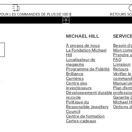
POUR LES COMMANDES DE PLUS DE 100 $
RETOURS SO
MICHAEL HILL
SERVICE
À propos de nous
Besoin d'
La Fondation Michael
Mon com
Hill
Prendre 
Localisateur de
FAQ
magasins
Livraison
Programme de Fidélité
Retours
Brilliance
Vérifier le
Carrières
command
Centre des
Manuel d
investisseurs
Plan d'en
Développement durable
professio
re:cycle
Garantie 
Politique du
Michael Hi
Responsible Jewellery
Options d
Council
Centre de formation
Cartes-cadeaux