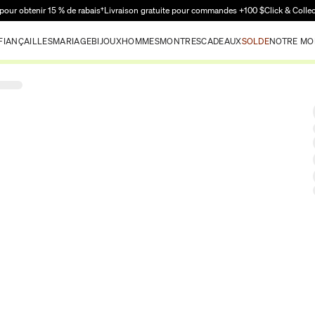
Passer au contenu principal
pour obtenir 15 % de rabais†
Livraison gratuite pour commandes +100 $
Click & Colle
FIANÇAILLES
MARIAGE
BIJOUX
HOMMES
MONTRES
CADEAUX
SOLDE
NOTRE MO