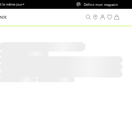
ct le même jour+
Définir mon magasin
NDE