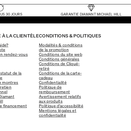
US 30 JOURS
GARANTIE DIAMANT MICHAEL HILL
 À LA CLIENTÈLE
CONDITIONS & POLITIQUES
aide?
Modalités & conditions
pte
de la promotion
un rendez-vous
Conditions du site web
Conditions générales
Conditions de Cliqué-
retiré
 statut de la
Conditions de la carte-
e
cadeau
e montres
Confidentialité
tretien
Politique de
nnel
remboursement
Diamant
Avertissement relatifs
ll
aux produits
e financement
Politique d'accessibilité
Mentions légales et
confidentialité