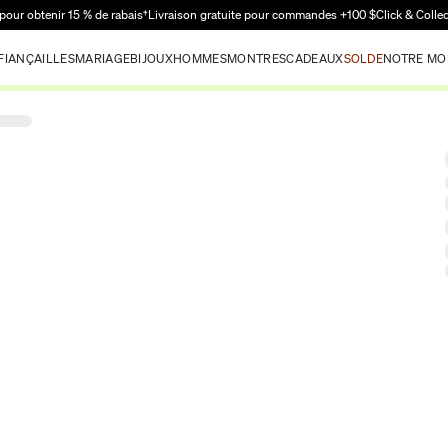
Passer au contenu principal
pour obtenir 15 % de rabais†
Livraison gratuite pour commandes +100 $
Click & Colle
FIANÇAILLES
MARIAGE
BIJOUX
HOMMES
MONTRES
CADEAUX
SOLDE
NOTRE MO