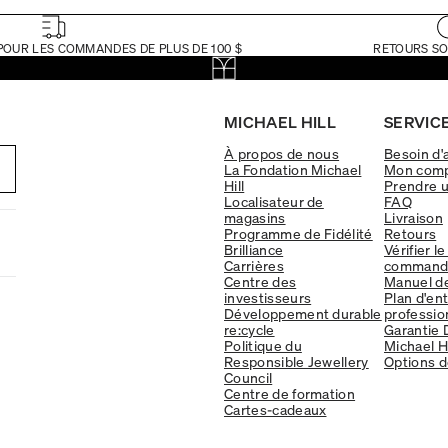
POUR LES COMMANDES DE PLUS DE 100 $
RETOURS SO
MICHAEL HILL
SERVICE
À propos de nous
Besoin d'
La Fondation Michael
Mon com
Hill
Prendre 
Localisateur de
FAQ
magasins
Livraison
Programme de Fidélité
Retours
Brilliance
Vérifier le
Carrières
command
Centre des
Manuel d
investisseurs
Plan d'en
Développement durable
professio
re:cycle
Garantie 
Politique du
Michael Hi
Responsible Jewellery
Options d
Council
Centre de formation
Cartes-cadeaux