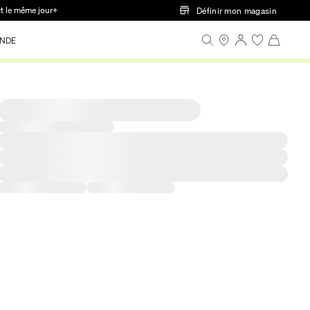
ct le même jour+
Définir mon magasin
NDE