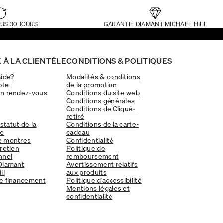
US 30 JOURS
GARANTIE DIAMANT MICHAEL HILL
 À LA CLIENTÈLE
CONDITIONS & POLITIQUES
aide?
Modalités & conditions
pte
de la promotion
un rendez-vous
Conditions du site web
Conditions générales
Conditions de Cliqué-
retiré
 statut de la
Conditions de la carte-
e
cadeau
e montres
Confidentialité
tretien
Politique de
nnel
remboursement
Diamant
Avertissement relatifs
ll
aux produits
e financement
Politique d'accessibilité
Mentions légales et
confidentialité