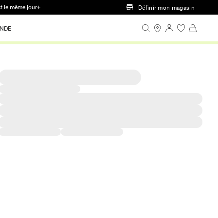
ct le même jour+
Définir mon magasin
NDE