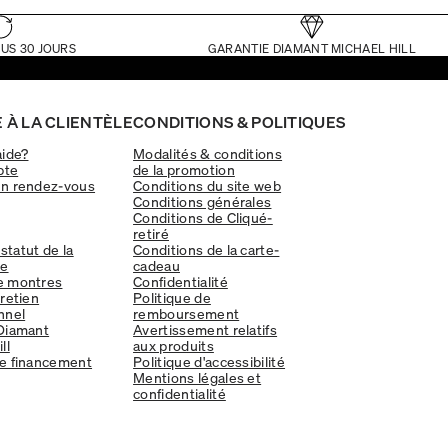
US 30 JOURS
GARANTIE DIAMANT MICHAEL HILL
 À LA CLIENTÈLE
CONDITIONS & POLITIQUES
aide?
Modalités & conditions
pte
de la promotion
un rendez-vous
Conditions du site web
Conditions générales
Conditions de Cliqué-
retiré
 statut de la
Conditions de la carte-
e
cadeau
e montres
Confidentialité
tretien
Politique de
nnel
remboursement
Diamant
Avertissement relatifs
ll
aux produits
e financement
Politique d'accessibilité
Mentions légales et
confidentialité