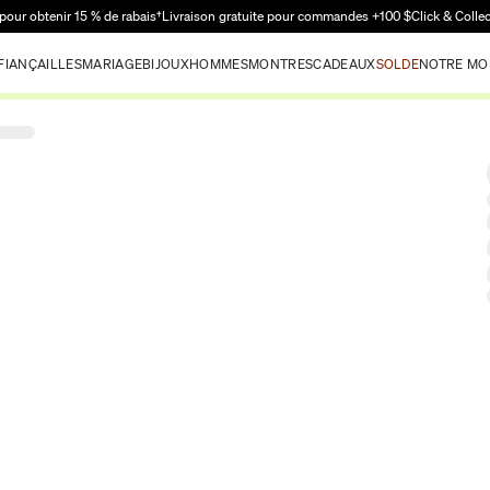
Passer au contenu principal
pour obtenir 15 % de rabais†
Livraison gratuite pour commandes +100 $
Click & Colle
FIANÇAILLES
MARIAGE
BIJOUX
HOMMES
MONTRES
CADEAUX
SOLDE
NOTRE MO