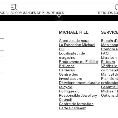
POUR LES COMMANDES DE PLUS DE 100 $
RETOURS SO
MICHAEL HILL
SERVICE
À propos de nous
Besoin d'
La Fondation Michael
Mon com
Hill
Prendre 
Localisateur de
FAQ
magasins
Livraison
Programme de Fidélité
Retours
Brilliance
Vérifier le
Carrières
command
Centre des
Manuel d
investisseurs
Plan d'en
Développement durable
professio
re:cycle
Garantie 
Politique du
Michael Hi
Responsible Jewellery
Options d
Council
Centre de formation
Cartes-cadeaux