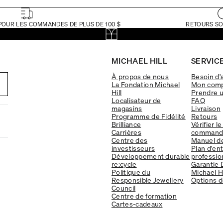
POUR LES COMMANDES DE PLUS DE 100 $
RETOURS SO
MICHAEL HILL
SERVICE
À propos de nous
Besoin d'
La Fondation Michael
Mon com
Hill
Prendre 
Localisateur de
FAQ
magasins
Livraison
Programme de Fidélité
Retours
Brilliance
Vérifier le
Carrières
command
Centre des
Manuel d
investisseurs
Plan d'en
Développement durable
professio
re:cycle
Garantie 
Politique du
Michael Hi
Responsible Jewellery
Options d
Council
Centre de formation
Cartes-cadeaux