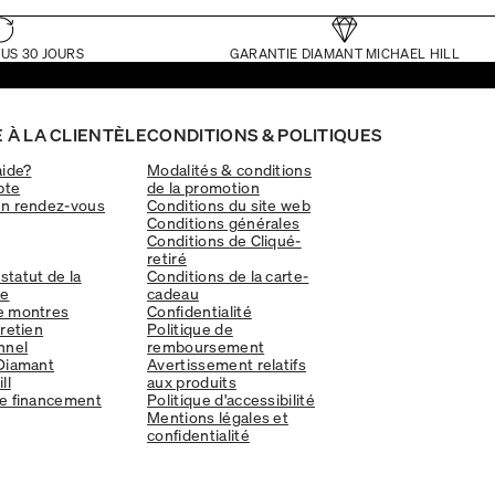
US 30 JOURS
GARANTIE DIAMANT MICHAEL HILL
 À LA CLIENTÈLE
CONDITIONS & POLITIQUES
aide?
Modalités & conditions
pte
de la promotion
un rendez-vous
Conditions du site web
Conditions générales
Conditions de Cliqué-
retiré
 statut de la
Conditions de la carte-
e
cadeau
e montres
Confidentialité
tretien
Politique de
nnel
remboursement
Diamant
Avertissement relatifs
ll
aux produits
e financement
Politique d'accessibilité
Mentions légales et
confidentialité