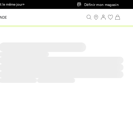
ct le même jour+
Définir mon magasin
NDE