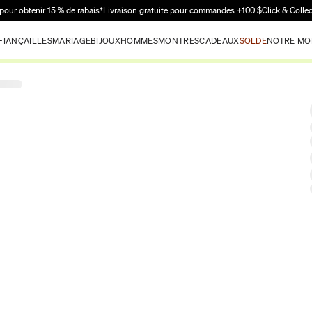
Passer au contenu principal
pour obtenir 15 % de rabais†
Livraison gratuite pour commandes +100 $
Click & Colle
FIANÇAILLES
MARIAGE
BIJOUX
HOMMES
MONTRES
CADEAUX
SOLDE
NOTRE MO