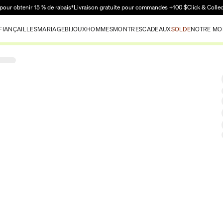
Passer au contenu principal
pour obtenir 15 % de rabais†
Livraison gratuite pour commandes +100 $
Click & Colle
FIANÇAILLES
MARIAGE
BIJOUX
HOMMES
MONTRES
CADEAUX
SOLDE
NOTRE MO