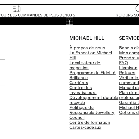
POUR LES COMMANDES DE PLUS DE 100 $
RETOURS SO
MICHAEL HILL
SERVICE
À propos de nous
Besoin d'
La Fondation Michael
Mon com
Hill
Prendre 
Localisateur de
FAQ
magasins
Livraison
Programme de Fidélité
Retours
Brilliance
Vérifier le
Carrières
command
Centre des
Manuel d
investisseurs
Plan d'en
Développement durable
professio
re:cycle
Garantie 
Politique du
Michael Hi
Responsible Jewellery
Options d
Council
Centre de formation
Cartes-cadeaux