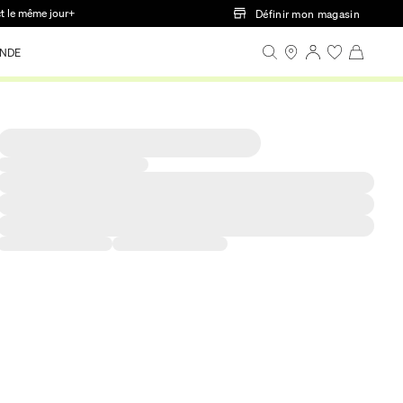
ct le même jour+
Définir mon magasin
NDE