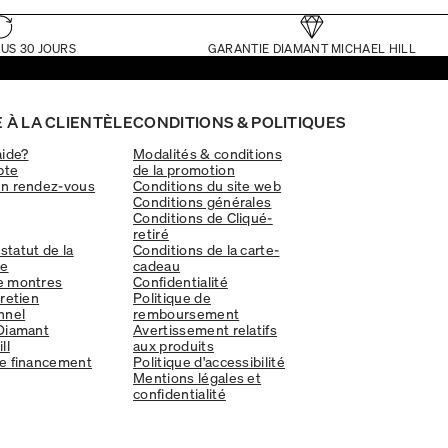
US 30 JOURS
GARANTIE DIAMANT MICHAEL HILL
 À LA CLIENTÈLE
CONDITIONS & POLITIQUES
aide?
Modalités & conditions
pte
de la promotion
un rendez-vous
Conditions du site web
Conditions générales
Conditions de Cliqué-
retiré
 statut de la
Conditions de la carte-
e
cadeau
e montres
Confidentialité
tretien
Politique de
nnel
remboursement
Diamant
Avertissement relatifs
ll
aux produits
e financement
Politique d'accessibilité
Mentions légales et
confidentialité