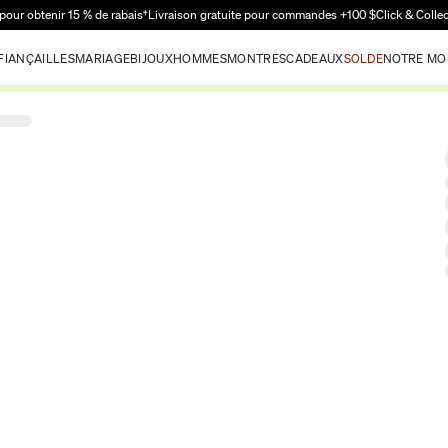
Passer au contenu principal
pour obtenir 15 % de rabais†
Livraison gratuite pour commandes +100 $
Click & Colle
FIANÇAILLES
MARIAGE
BIJOUX
HOMMES
MONTRES
CADEAUX
SOLDE
NOTRE MO