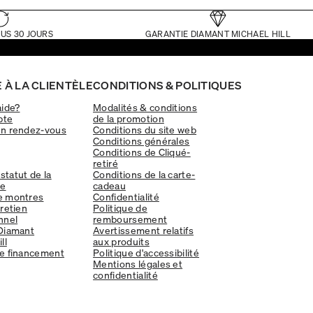
US 30 JOURS
GARANTIE DIAMANT MICHAEL HILL
 À LA CLIENTÈLE
CONDITIONS & POLITIQUES
aide?
Modalités & conditions
pte
de la promotion
un rendez-vous
Conditions du site web
Conditions générales
Conditions de Cliqué-
retiré
 statut de la
Conditions de la carte-
e
cadeau
e montres
Confidentialité
tretien
Politique de
nnel
remboursement
Diamant
Avertissement relatifs
ll
aux produits
e financement
Politique d'accessibilité
Mentions légales et
confidentialité