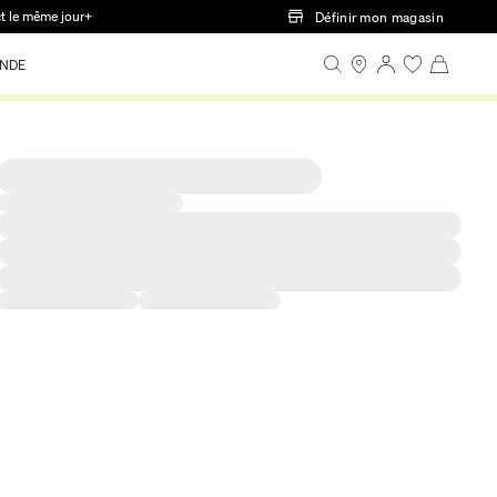
ct le même jour+
Définir mon magasin
NDE