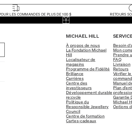
POUR LES COMMANDES DE PLUS DE 100 $
RETOURS SO
MICHAEL HILL
SERVICE
À propos de nous
Besoin d'
La Fondation Michael
Mon com
Hill
Prendre 
Localisateur de
FAQ
magasins
Livraison
Programme de Fidélité
Retours
Brilliance
Vérifier le
Carrières
command
Centre des
Manuel d
investisseurs
Plan d'en
Développement durable
professio
re:cycle
Garantie 
Politique du
Michael Hi
Responsible Jewellery
Options d
Council
Centre de formation
Cartes-cadeaux