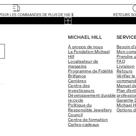
POUR LES COMMANDES DE PLUS DE 100 $
RETOURS SO
MICHAEL HILL
SERVICE
À propos de nous
Besoin d'
La Fondation Michael
Mon com
Hill
Prendre 
Localisateur de
FAQ
magasins
Livraison
Programme de Fidélité
Retours
Brilliance
Vérifier le
Carrières
command
Centre des
Manuel d
investisseurs
Plan d'en
Développement durable
professio
re:cycle
Garantie 
Politique du
Michael Hi
Responsible Jewellery
Options d
Council
Centre de formation
Cartes-cadeaux