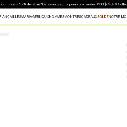
Passer au contenu principal
pour obtenir 15 % de rabais†
Livraison gratuite pour commandes +100 $
Click & Colle
FIANÇAILLES
MARIAGE
BIJOUX
HOMMES
MONTRES
CADEAUX
SOLDE
NOTRE MO