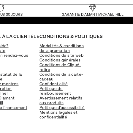
US 30 JOURS
GARANTIE DIAMANT MICHAEL HILL
 À LA CLIENTÈLE
CONDITIONS & POLITIQUES
aide?
Modalités & conditions
pte
de la promotion
un rendez-vous
Conditions du site web
Conditions générales
Conditions de Cliqué-
retiré
 statut de la
Conditions de la carte-
e
cadeau
e montres
Confidentialité
tretien
Politique de
nnel
remboursement
Diamant
Avertissement relatifs
ll
aux produits
e financement
Politique d'accessibilité
Mentions légales et
confidentialité