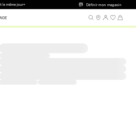
ct le même jour+
Définir mon magasin
NDE