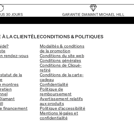
US 30 JOURS
GARANTIE DIAMANT MICHAEL HILL
 À LA CLIENTÈLE
CONDITIONS & POLITIQUES
aide?
Modalités & conditions
pte
de la promotion
un rendez-vous
Conditions du site web
Conditions générales
Conditions de Cliqué-
retiré
 statut de la
Conditions de la carte-
e
cadeau
e montres
Confidentialité
tretien
Politique de
nnel
remboursement
Diamant
Avertissement relatifs
ll
aux produits
e financement
Politique d'accessibilité
Mentions légales et
confidentialité