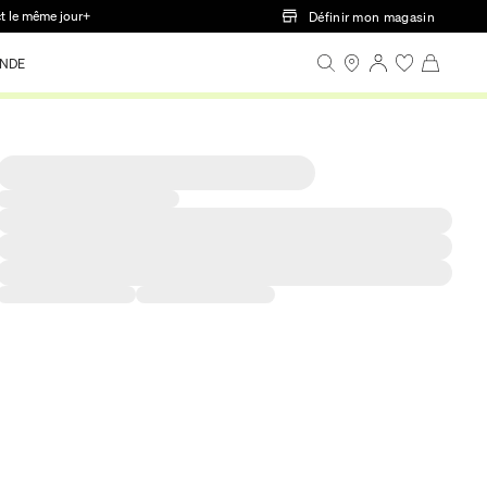
ct le même jour+
Définir mon magasin
NDE