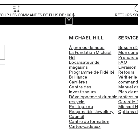
POUR LES COMMANDES DE PLUS DE 100 $
RETOURS SO
MICHAEL HILL
SERVICE
À propos de nous
Besoin d'
La Fondation Michael
Mon com
Hill
Prendre 
Localisateur de
FAQ
magasins
Livraison
Programme de Fidélité
Retours
Brilliance
Vérifier le
Carrières
command
Centre des
Manuel d
investisseurs
Plan d'en
Développement durable
professio
re:cycle
Garantie 
Politique du
Michael Hi
Responsible Jewellery
Options d
Council
Centre de formation
Cartes-cadeaux