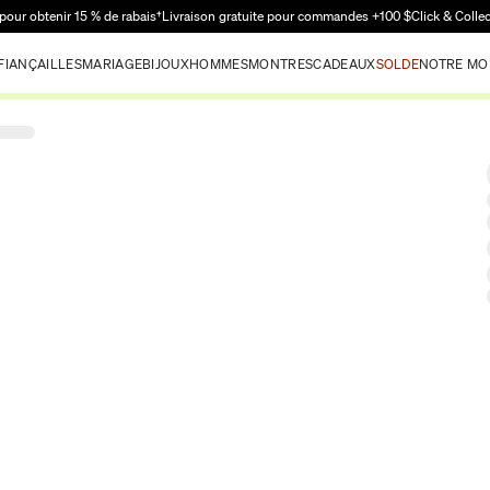
Passer au contenu principal
pour obtenir 15 % de rabais†
Livraison gratuite pour commandes +100 $
Click & Colle
FIANÇAILLES
MARIAGE
BIJOUX
HOMMES
MONTRES
CADEAUX
SOLDE
NOTRE MO