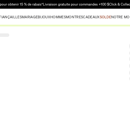
Passer au contenu principal
pour obtenir 15 % de rabais†
Livraison gratuite pour commandes +100 $
Click & Colle
FIANÇAILLES
MARIAGE
BIJOUX
HOMMES
MONTRES
CADEAUX
SOLDE
NOTRE MO