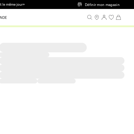
ct le même jour+
Définir mon magasin
NDE