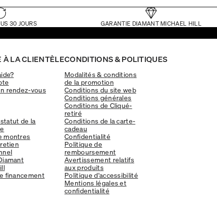
US 30 JOURS
GARANTIE DIAMANT MICHAEL HILL
 À LA CLIENTÈLE
CONDITIONS & POLITIQUES
aide?
Modalités & conditions
pte
de la promotion
un rendez-vous
Conditions du site web
Conditions générales
Conditions de Cliqué-
retiré
 statut de la
Conditions de la carte-
e
cadeau
e montres
Confidentialité
tretien
Politique de
nnel
remboursement
Diamant
Avertissement relatifs
ll
aux produits
e financement
Politique d'accessibilité
Mentions légales et
confidentialité