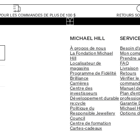
POUR LES COMMANDES DE PLUS DE 100 $
RETOURS SO
MICHAEL HILL
SERVICE
À propos de nous
Besoin d'
La Fondation Michael
Mon com
Hill
Prendre 
Localisateur de
FAQ
magasins
Livraison
Programme de Fidélité
Retours
Brilliance
Vérifier le
Carrières
command
Centre des
Manuel d
investisseurs
Plan d'en
Développement durable
professio
re:cycle
Garantie 
Politique du
Michael Hi
Responsible Jewellery
Options d
Council
Centre de formation
Cartes-cadeaux