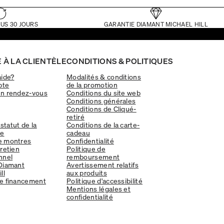
US 30 JOURS
GARANTIE DIAMANT MICHAEL HILL
 À LA CLIENTÈLE
CONDITIONS & POLITIQUES
aide?
Modalités & conditions
pte
de la promotion
un rendez-vous
Conditions du site web
Conditions générales
Conditions de Cliqué-
retiré
 statut de la
Conditions de la carte-
e
cadeau
e montres
Confidentialité
tretien
Politique de
nnel
remboursement
Diamant
Avertissement relatifs
ll
aux produits
e financement
Politique d'accessibilité
Mentions légales et
confidentialité