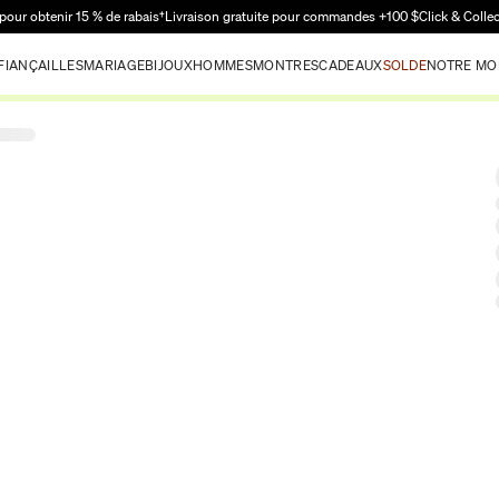
Passer au contenu principal
pour obtenir 15 % de rabais†
Livraison gratuite pour commandes +100 $
Click & Colle
FIANÇAILLES
MARIAGE
BIJOUX
HOMMES
MONTRES
CADEAUX
SOLDE
NOTRE MO