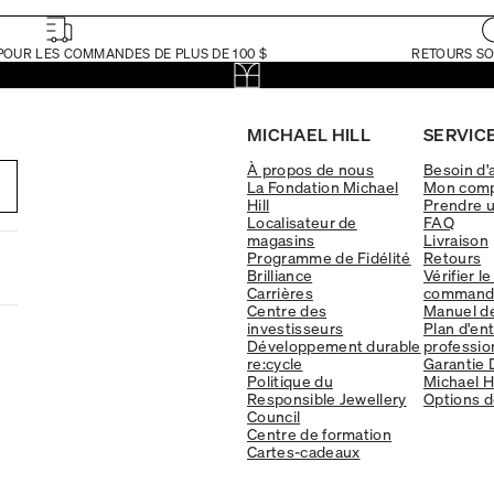
POUR LES COMMANDES DE PLUS DE 100 $
RETOURS SO
MICHAEL HILL
SERVICE
À propos de nous
Besoin d'
La Fondation Michael
Mon com
Hill
Prendre 
Localisateur de
FAQ
magasins
Livraison
Programme de Fidélité
Retours
Brilliance
Vérifier le
Carrières
command
Centre des
Manuel d
investisseurs
Plan d'en
Développement durable
professio
re:cycle
Garantie 
Politique du
Michael Hi
Responsible Jewellery
Options d
Council
Centre de formation
Cartes-cadeaux