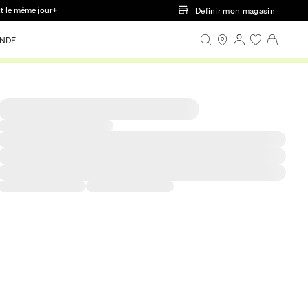
ct le même jour+
Définir mon magasin
NDE