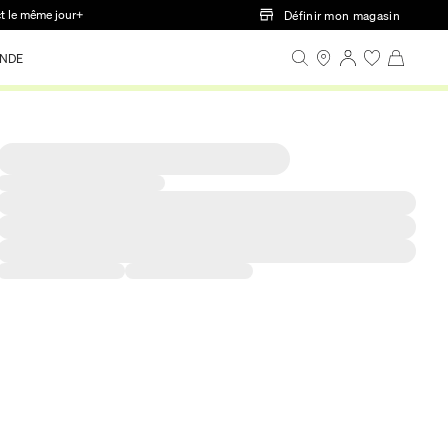
ct le même jour+
Définir mon magasin
NDE