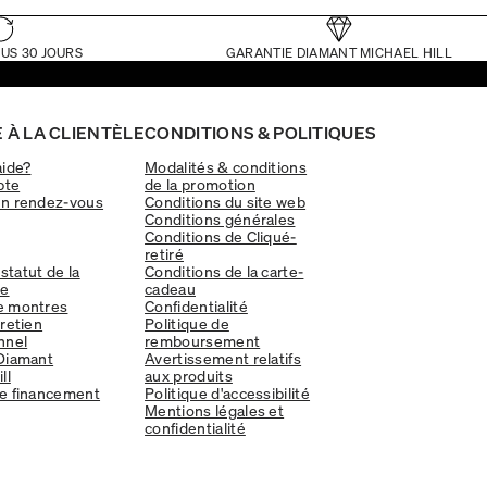
US 30 JOURS
GARANTIE DIAMANT MICHAEL HILL
 À LA CLIENTÈLE
CONDITIONS & POLITIQUES
aide?
Modalités & conditions
pte
de la promotion
un rendez-vous
Conditions du site web
Conditions générales
Conditions de Cliqué-
retiré
 statut de la
Conditions de la carte-
e
cadeau
e montres
Confidentialité
tretien
Politique de
nnel
remboursement
Diamant
Avertissement relatifs
ll
aux produits
e financement
Politique d'accessibilité
Mentions légales et
confidentialité