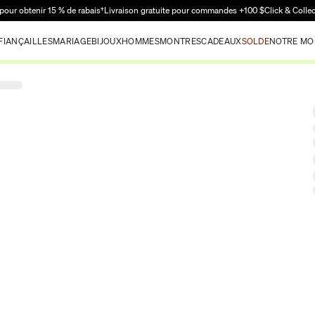
Passer au contenu principal
pour obtenir 15 % de rabais†
Livraison gratuite pour commandes +100 $
Click & Colle
FIANÇAILLES
MARIAGE
BIJOUX
HOMMES
MONTRES
CADEAUX
SOLDE
NOTRE MO