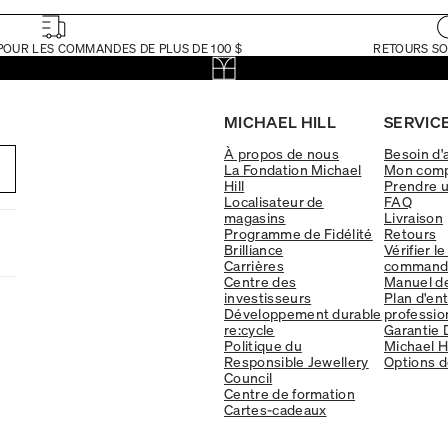
POUR LES COMMANDES DE PLUS DE 100 $
RETOURS SO
MICHAEL HILL
SERVICE
À propos de nous
Besoin d'
La Fondation Michael
Mon com
Hill
Prendre 
Localisateur de
FAQ
magasins
Livraison
Programme de Fidélité
Retours
Brilliance
Vérifier le
Carrières
command
Centre des
Manuel d
investisseurs
Plan d'en
Développement durable
professio
re:cycle
Garantie 
Politique du
Michael Hi
Responsible Jewellery
Options d
Council
Centre de formation
Cartes-cadeaux