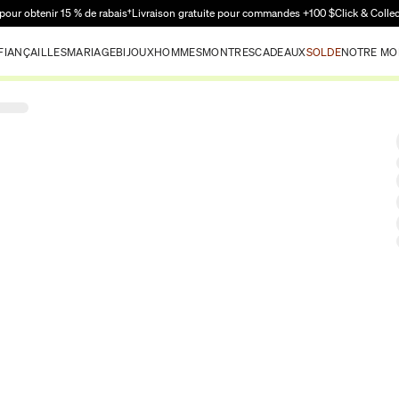
Passer au contenu principal
pour obtenir 15 % de rabais†
Livraison gratuite pour commandes +100 $
Click & Colle
FIANÇAILLES
MARIAGE
BIJOUX
HOMMES
MONTRES
CADEAUX
SOLDE
NOTRE MO