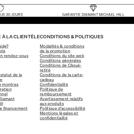
US 30 JOURS
GARANTIE DIAMANT MICHAEL HILL
 À LA CLIENTÈLE
CONDITIONS & POLITIQUES
aide?
Modalités & conditions
pte
de la promotion
un rendez-vous
Conditions du site web
Conditions générales
Conditions de Cliqué-
retiré
 statut de la
Conditions de la carte-
e
cadeau
e montres
Confidentialité
tretien
Politique de
nnel
remboursement
Diamant
Avertissement relatifs
ll
aux produits
e financement
Politique d'accessibilité
Mentions légales et
confidentialité