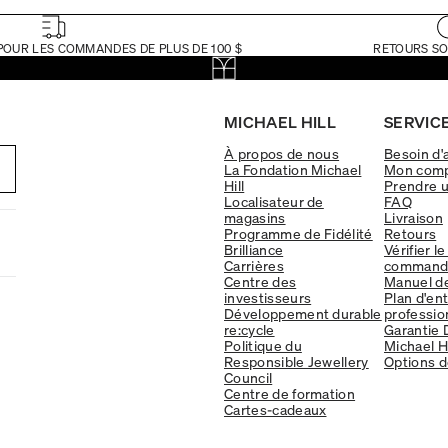
POUR LES COMMANDES DE PLUS DE 100 $
RETOURS SO
MICHAEL HILL
SERVICE
À propos de nous
Besoin d'
La Fondation Michael
Mon com
Hill
Prendre 
Localisateur de
FAQ
magasins
Livraison
Programme de Fidélité
Retours
Brilliance
Vérifier le
Carrières
command
Centre des
Manuel d
investisseurs
Plan d'en
Développement durable
professio
re:cycle
Garantie 
Politique du
Michael Hi
Responsible Jewellery
Options d
Council
Centre de formation
Cartes-cadeaux