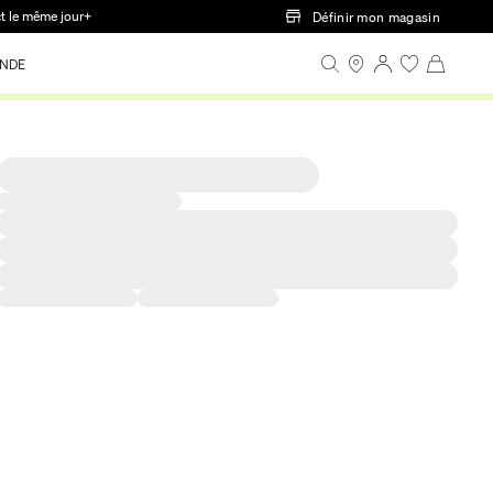
ct le même jour+
Définir mon magasin
NDE