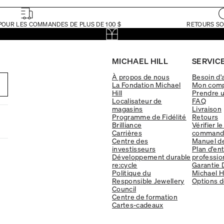
POUR LES COMMANDES DE PLUS DE 100 $
RETOURS SO
MICHAEL HILL
SERVICE
À propos de nous
Besoin d'
La Fondation Michael
Mon com
Hill
Prendre 
Localisateur de
FAQ
magasins
Livraison
Programme de Fidélité
Retours
Brilliance
Vérifier le
Carrières
command
Centre des
Manuel d
investisseurs
Plan d'en
Développement durable
professio
re:cycle
Garantie 
Politique du
Michael Hi
Responsible Jewellery
Options d
Council
Centre de formation
Cartes-cadeaux