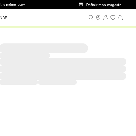
ct le même jour+
Définir mon magasin
NDE