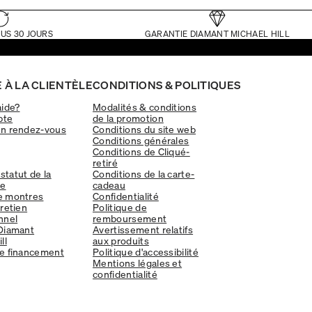
US 30 JOURS
GARANTIE DIAMANT MICHAEL HILL
 À LA CLIENTÈLE
CONDITIONS & POLITIQUES
aide?
Modalités & conditions
pte
de la promotion
un rendez-vous
Conditions du site web
Conditions générales
Conditions de Cliqué-
retiré
 statut de la
Conditions de la carte-
e
cadeau
e montres
Confidentialité
tretien
Politique de
nnel
remboursement
Diamant
Avertissement relatifs
ll
aux produits
e financement
Politique d'accessibilité
Mentions légales et
confidentialité