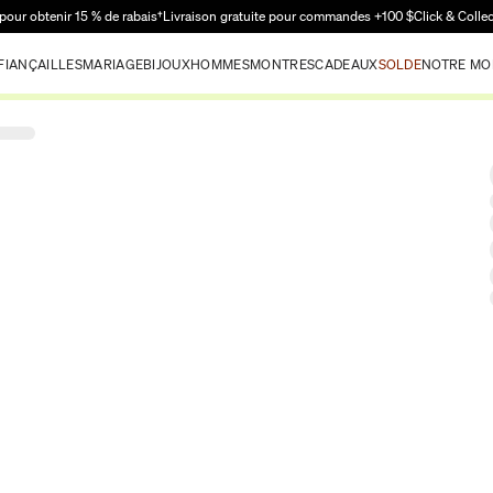
Passer au contenu principal
pour obtenir 15 % de rabais†
Livraison gratuite pour commandes +100 $
Click & Colle
FIANÇAILLES
MARIAGE
BIJOUX
HOMMES
MONTRES
CADEAUX
SOLDE
NOTRE MO