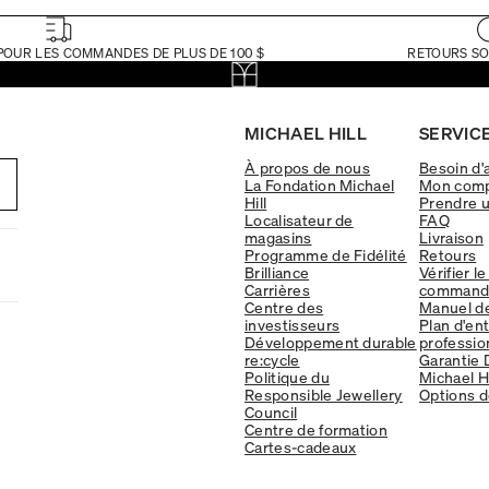
POUR LES COMMANDES DE PLUS DE 100 $
RETOURS SO
MICHAEL HILL
SERVICE
À propos de nous
Besoin d'
La Fondation Michael
Mon com
Hill
Prendre 
Localisateur de
FAQ
magasins
Livraison
Programme de Fidélité
Retours
Brilliance
Vérifier le
Carrières
command
Centre des
Manuel d
investisseurs
Plan d'en
Développement durable
professio
re:cycle
Garantie 
Politique du
Michael Hi
Responsible Jewellery
Options d
Council
Centre de formation
Cartes-cadeaux