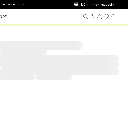
ct le même jour+
Définir mon magasin
NDE