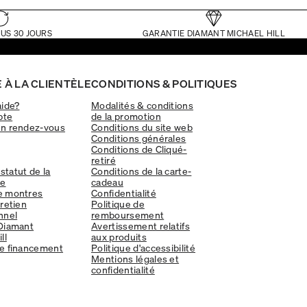
US 30 JOURS
GARANTIE DIAMANT MICHAEL HILL
 À LA CLIENTÈLE
CONDITIONS & POLITIQUES
aide?
Modalités & conditions
pte
de la promotion
un rendez-vous
Conditions du site web
Conditions générales
Conditions de Cliqué-
retiré
 statut de la
Conditions de la carte-
e
cadeau
e montres
Confidentialité
tretien
Politique de
nnel
remboursement
Diamant
Avertissement relatifs
ll
aux produits
e financement
Politique d'accessibilité
Mentions légales et
confidentialité