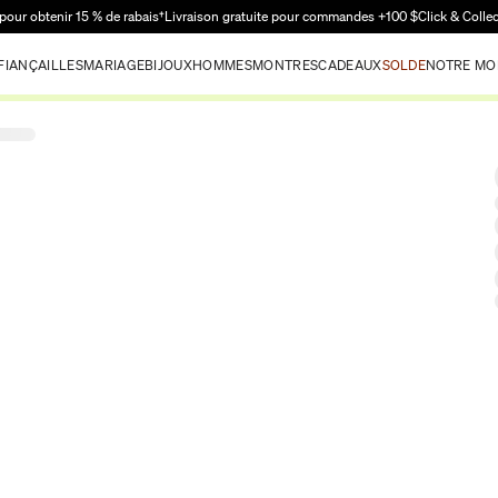
Passer au contenu principal
pour obtenir 15 % de rabais†
Livraison gratuite pour commandes +100 $
Click & Colle
FIANÇAILLES
MARIAGE
BIJOUX
HOMMES
MONTRES
CADEAUX
SOLDE
NOTRE MO