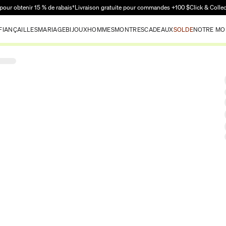
Passer au contenu principal
pour obtenir 15 % de rabais†
Livraison gratuite pour commandes +100 $
Click & Colle
FIANÇAILLES
MARIAGE
BIJOUX
HOMMES
MONTRES
CADEAUX
SOLDE
NOTRE MO