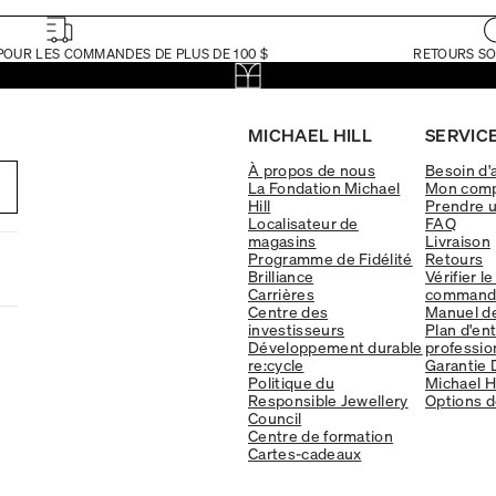
POUR LES COMMANDES DE PLUS DE 100 $
RETOURS SO
MICHAEL HILL
SERVICE
À propos de nous
Besoin d'
La Fondation Michael
Mon com
Hill
Prendre 
Localisateur de
FAQ
magasins
Livraison
Programme de Fidélité
Retours
Brilliance
Vérifier le
Carrières
command
Centre des
Manuel d
investisseurs
Plan d'en
Développement durable
professio
re:cycle
Garantie 
Politique du
Michael Hi
Responsible Jewellery
Options d
Council
Centre de formation
Cartes-cadeaux