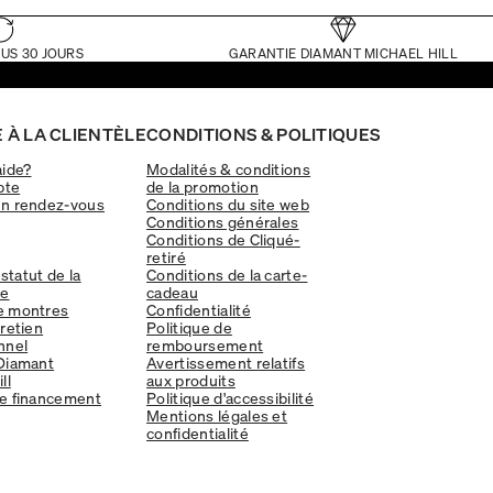
US 30 JOURS
GARANTIE DIAMANT MICHAEL HILL
 À LA CLIENTÈLE
CONDITIONS & POLITIQUES
aide?
Modalités & conditions
pte
de la promotion
un rendez-vous
Conditions du site web
Conditions générales
Conditions de Cliqué-
retiré
 statut de la
Conditions de la carte-
e
cadeau
e montres
Confidentialité
tretien
Politique de
nnel
remboursement
Diamant
Avertissement relatifs
ll
aux produits
e financement
Politique d'accessibilité
Mentions légales et
confidentialité