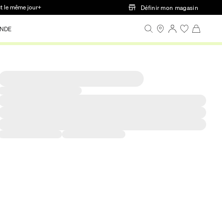
ct le même jour+
Définir mon magasin
NDE