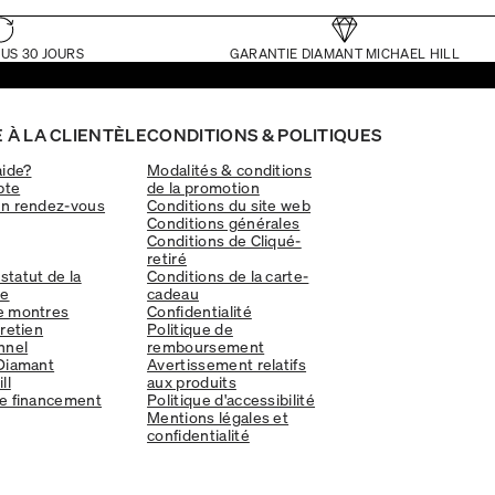
US 30 JOURS
GARANTIE DIAMANT MICHAEL HILL
 À LA CLIENTÈLE
CONDITIONS & POLITIQUES
aide?
Modalités & conditions
pte
de la promotion
un rendez-vous
Conditions du site web
Conditions générales
Conditions de Cliqué-
retiré
 statut de la
Conditions de la carte-
e
cadeau
e montres
Confidentialité
tretien
Politique de
nnel
remboursement
Diamant
Avertissement relatifs
ll
aux produits
e financement
Politique d'accessibilité
Mentions légales et
confidentialité