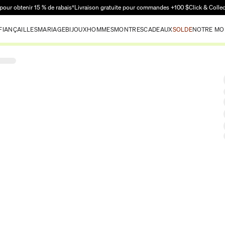
Passer au contenu principal
pour obtenir 15 % de rabais†
Livraison gratuite pour commandes +100 $
Click & Colle
FIANÇAILLES
MARIAGE
BIJOUX
HOMMES
MONTRES
CADEAUX
SOLDE
NOTRE MO