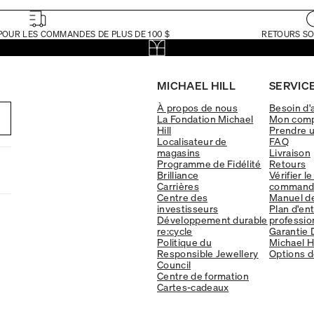
POUR LES COMMANDES DE PLUS DE 100 $
RETOURS SO
MICHAEL HILL
SERVICE
À propos de nous
Besoin d'
La Fondation Michael
Mon com
Hill
Prendre 
Localisateur de
FAQ
magasins
Livraison
Programme de Fidélité
Retours
Brilliance
Vérifier le
Carrières
command
Centre des
Manuel d
investisseurs
Plan d'en
Développement durable
professio
re:cycle
Garantie 
Politique du
Michael Hi
Responsible Jewellery
Options d
Council
Centre de formation
Cartes-cadeaux