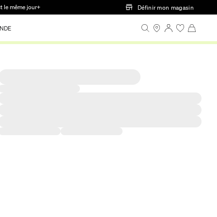
ct le même jour+
Définir mon magasin
NDE