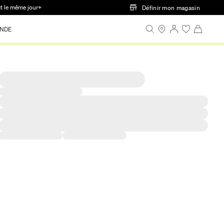
ct le même jour+
Définir mon magasin
NDE