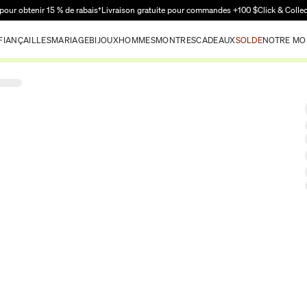
Passer au contenu principal
pour obtenir 15 % de rabais†
Livraison gratuite pour commandes +100 $
Click & Colle
FIANÇAILLES
MARIAGE
BIJOUX
HOMMES
MONTRES
CADEAUX
SOLDE
NOTRE MO