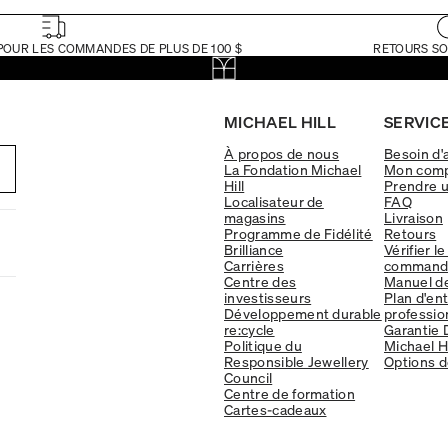
POUR LES COMMANDES DE PLUS DE 100 $
RETOURS SO
MICHAEL HILL
SERVICE
À propos de nous
Besoin d'
La Fondation Michael
Mon com
Hill
Prendre 
Localisateur de
FAQ
magasins
Livraison
Programme de Fidélité
Retours
Brilliance
Vérifier le
Carrières
command
Centre des
Manuel d
investisseurs
Plan d'en
Développement durable
professio
re:cycle
Garantie 
Politique du
Michael Hi
Responsible Jewellery
Options d
Council
Centre de formation
Cartes-cadeaux