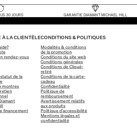
US 30 JOURS
GARANTIE DIAMANT MICHAEL HILL
 À LA CLIENTÈLE
CONDITIONS & POLITIQUES
aide?
Modalités & conditions
pte
de la promotion
un rendez-vous
Conditions du site web
Conditions générales
Conditions de Cliqué-
retiré
 statut de la
Conditions de la carte-
e
cadeau
e montres
Confidentialité
tretien
Politique de
nnel
remboursement
Diamant
Avertissement relatifs
ll
aux produits
e financement
Politique d'accessibilité
Mentions légales et
confidentialité