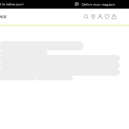
ct le même jour+
Définir mon magasin
NDE