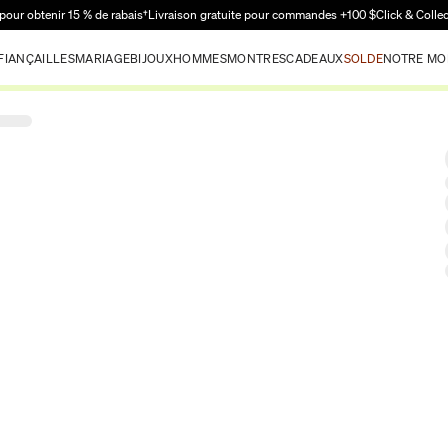
Passer au contenu principal
pour obtenir 15 % de rabais†
Livraison gratuite pour commandes +100 $
Click & Colle
FIANÇAILLES
MARIAGE
BIJOUX
HOMMES
MONTRES
CADEAUX
SOLDE
NOTRE MO