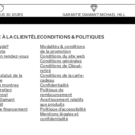
US 30 JOURS
GARANTIE DIAMANT MICHAEL HILL
 À LA CLIENTÈLE
CONDITIONS & POLITIQUES
aide?
Modalités & conditions
pte
de la promotion
un rendez-vous
Conditions du site web
Conditions générales
Conditions de Cliqué-
retiré
 statut de la
Conditions de la carte-
e
cadeau
e montres
Confidentialité
tretien
Politique de
nnel
remboursement
Diamant
Avertissement relatifs
ll
aux produits
e financement
Politique d'accessibilité
Mentions légales et
confidentialité