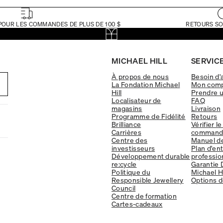
POUR LES COMMANDES DE PLUS DE 100 $
RETOURS SO
MICHAEL HILL
SERVICE
À propos de nous
Besoin d'
La Fondation Michael
Mon com
Hill
Prendre 
Localisateur de
FAQ
magasins
Livraison
Programme de Fidélité
Retours
Brilliance
Vérifier le
Carrières
command
Centre des
Manuel d
investisseurs
Plan d'en
Développement durable
professio
re:cycle
Garantie 
Politique du
Michael Hi
Responsible Jewellery
Options d
Council
Centre de formation
Cartes-cadeaux