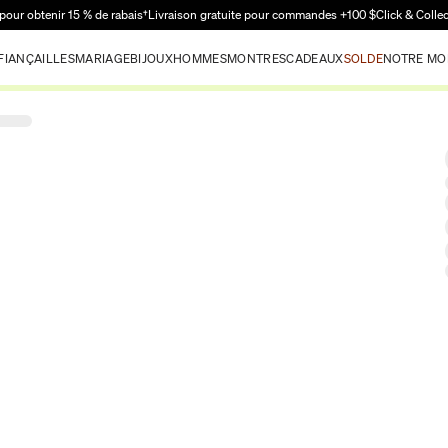
Passer au contenu principal
pour obtenir 15 % de rabais†
Livraison gratuite pour commandes +100 $
Click & Colle
FIANÇAILLES
MARIAGE
BIJOUX
HOMMES
MONTRES
CADEAUX
SOLDE
NOTRE MO