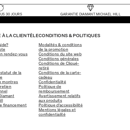
US 30 JOURS
GARANTIE DIAMANT MICHAEL HILL
 À LA CLIENTÈLE
CONDITIONS & POLITIQUES
aide?
Modalités & conditions
pte
de la promotion
un rendez-vous
Conditions du site web
Conditions générales
Conditions de Cliqué-
retiré
 statut de la
Conditions de la carte-
e
cadeau
e montres
Confidentialité
tretien
Politique de
nnel
remboursement
Diamant
Avertissement relatifs
ll
aux produits
e financement
Politique d'accessibilité
Mentions légales et
confidentialité