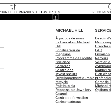
POUR LES COMMANDES DE PLUS DE 100 $
RETOURS SO
MICHAEL HILL
SERVICE
À propos de nous
Besoin d'
La Fondation Michael
Mon com
Hill
Prendre 
Localisateur de
FAQ
magasins
Livraison
Programme de Fidélité
Retours
Brilliance
Vérifier le
Carrières
command
Centre des
Manuel d
investisseurs
Plan d'en
Développement durable
professio
re:cycle
Garantie 
Politique du
Michael Hi
Responsible Jewellery
Options d
Council
Centre de formation
Cartes-cadeaux