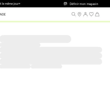
ct le même jour+
Définir mon magasin
NDE