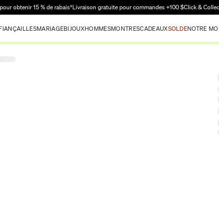
Passer au contenu principal
pour obtenir 15 % de rabais†
Livraison gratuite pour commandes +100 $
Click & Colle
FIANÇAILLES
MARIAGE
BIJOUX
HOMMES
MONTRES
CADEAUX
SOLDE
NOTRE MO