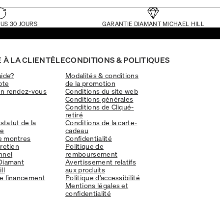
US 30 JOURS
GARANTIE DIAMANT MICHAEL HILL
 À LA CLIENTÈLE
CONDITIONS & POLITIQUES
aide?
Modalités & conditions
pte
de la promotion
un rendez-vous
Conditions du site web
Conditions générales
Conditions de Cliqué-
retiré
 statut de la
Conditions de la carte-
e
cadeau
e montres
Confidentialité
tretien
Politique de
nnel
remboursement
Diamant
Avertissement relatifs
ll
aux produits
e financement
Politique d'accessibilité
Mentions légales et
confidentialité