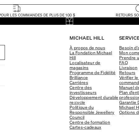
POUR LES COMMANDES DE PLUS DE 100 $
RETOURS SO
MICHAEL HILL
SERVICE
À propos de nous
Besoin d'
La Fondation Michael
Mon com
Hill
Prendre 
Localisateur de
FAQ
magasins
Livraison
Programme de Fidélité
Retours
Brilliance
Vérifier le
Carrières
command
Centre des
Manuel d
investisseurs
Plan d'en
Développement durable
professio
re:cycle
Garantie 
Politique du
Michael Hi
Responsible Jewellery
Options d
Council
Centre de formation
Cartes-cadeaux