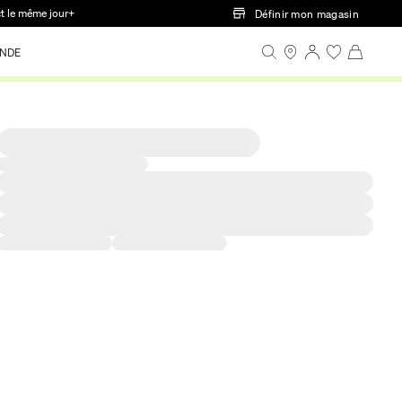
ct le même jour+
Définir mon magasin
NDE