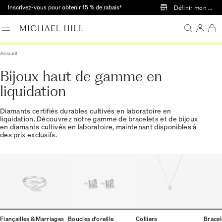
Passer au contenu principal
Inscrivez-vous pour obtenir 15 % de rabais†
Définir mon mag
Accueil
Bijoux haut de gamme en
liquidation
Diamants certifiés durables cultivés en laboratoire en
liquidation. Découvrez notre gamme de bracelets et de bijoux
en diamants cultivés en laboratoire, maintenant disponibles à
des prix exclusifs.
Fiançailles & Marriages
Boucles d'oreille
Colliers
Bracel