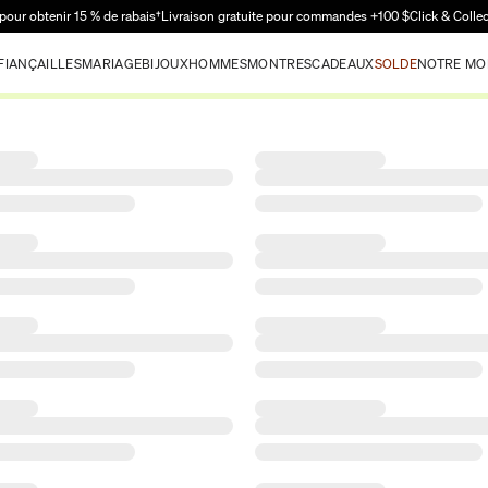
Passer au contenu principal
pour obtenir 15 % de rabais†
Livraison gratuite pour commandes +100 $
Click & Colle
FIANÇAILLES
MARIAGE
BIJOUX
HOMMES
MONTRES
CADEAUX
SOLDE
NOTRE MO