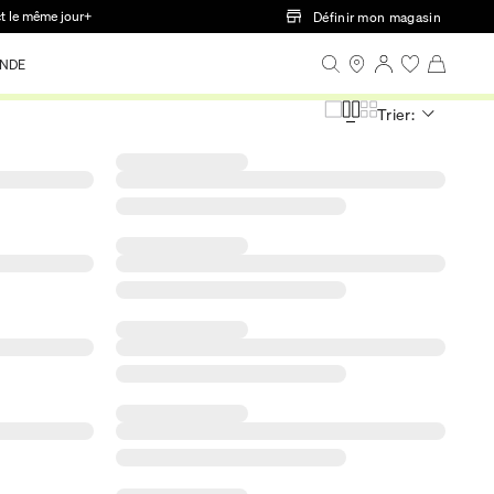
ct le même jour+
Définir mon magasin
NDE
Trier: