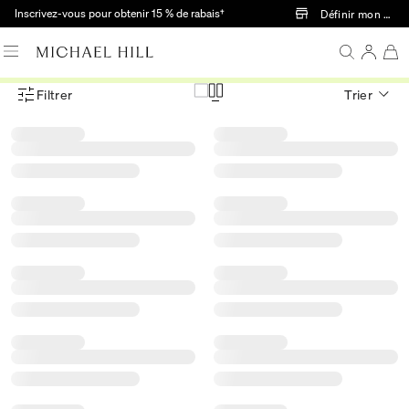
Passer au contenu principal
Inscrivez-vous pour obtenir 15 % de rabais†
Définir mon mag
Filtrer
Trier
Menu des filtres d'articles